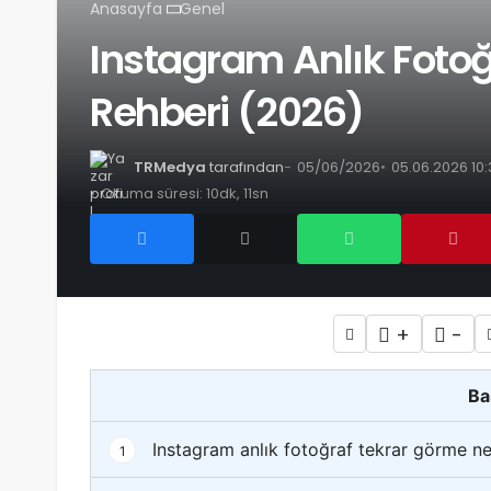
Anasayfa
Genel
Instagram Anlık Foto
Rehberi (2026)
TRMedya
tarafından
05/06/2026
05.06.2026 10:
Okuma süresi: 10dk, 11sn
+
-
Ba
Instagram anlık fotoğraf tekrar görme ne
1