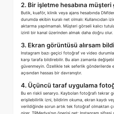
2. Bir işletme hesabına müşteri 
Butik, kuaför, klinik veya ajans hesabında DM’den 
durumda ekibin kuralı net olmalı: Kullanıcıdan i
aktarma yapılmamalı. Müşteri görseli kalıcı tut
izinli bir kanal üzerinden almak daha doğru olur.
3. Ekran görüntüsü alırsam bild
Instagram bazı geçici fotoğraf ve video durumla
karşı tarafa bildirebilir. Bu alan zamanla değişebi
güvenmeyin. Özellikle tek seferlik gönderiler
açısından hassas bir davranıştır.
4. Üçüncü taraf uygulama fotoğr
Bu en riskli senaryo. Kaybolan fotoğrafı tekrar 
erişilebilirlik izni, bildirim okuma, ekran kaydı vey
verildiğinde sorun artık tek fotoğraf olmaktan çıka
girer. TRMedya’nın önerisi net: Instagram şifresi 