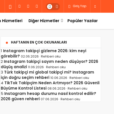
Giriş Yap
 Hizmetleri
Diğer Hizmetler
Popüler Yazılar
HAFTANIN EN ÇOK OKUNANLARI
1
Instagram takipçi gizleme 2026: kim neyi
görebilir?
02.06.2026 · Rehberi oku
2
Instagram takipçi sayım neden düşüyor? 2026
düşüş analizi
11.06.2026 · Rehberi oku
3
Türk takipçi mi global takipçi mi? Instagram
için doğru seçim rehberi
10.06.2026 · Rehberi oku
4
TikTok Takipçim Neden Artmıyor? 2026 Güvenli
Büyüme Kontrol Listesi
08.06.2026 · Rehberi oku
5
Instagram hesap durumu nasıl kontrol edilir?
2026 güven rehberi
07.06.2026 · Rehberi oku