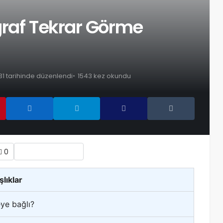
ğraf Tekrar Görme
31 tarihinde düzenlendi
1543 kez okundu
0
şlıklar
ye bağlı?