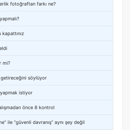
rlik fotoğraftan farkı ne?
 yapmalı?
a kapattınız
eldi
r mi?
getireceğini söylüyor
m yapmak istiyor
alışmadan önce 8 kontrol
e” ile “güvenli davranış” aynı şey değil