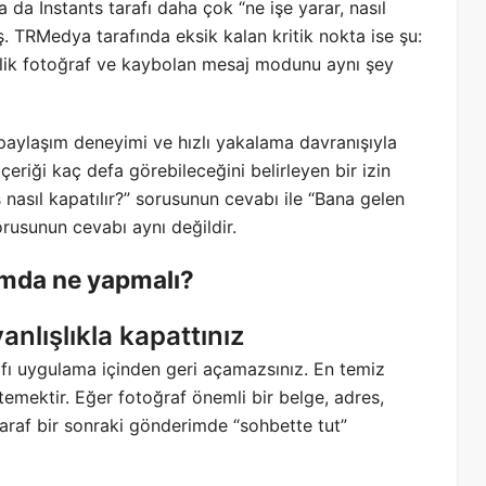
a da Instants tarafı daha çok “ne işe yarar, nasıl
ış. TRMedya tarafında eksik kalan kritik nokta ise şu:
ferlik fotoğraf ve kaybolan mesaj modunu aynı şey
 paylaşım deneyimi ve hızlı yakalama davranışıyla
n içeriği kaç defa görebileceğini belirleyen bir izin
 nasıl kapatılır?” sorusunun cevabı ile “Bana gelen
orusunun cevabı aynı değildir.
umda ne yapmalı?
yanlışlıkla kapattınız
ı uygulama içinden geri açamazsınız. En temiz
emektir. Eğer fotoğraf önemli bir belge, adres,
 taraf bir sonraki gönderimde “sohbette tut”