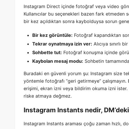
Instagram Direct içinde fotoğraf veya video gönde
Kullanıcılar bu seçenekleri bazen fark etmeden seçt
bir kez açıldıktan sonra kaybolduysa sorun genel
Bir kez görüntüle:
Fotoğraf kapandıktan son
Tekrar oynatmaya izin ver:
Alıcıya sınırlı bir
Sohbette tut:
Fotoğraf konuşma içinde görün
Kaybolan mesaj modu:
Sohbetin tamamında g
Buradaki en güvenli yorum şu: Instagram size t
yöntemle fotoğrafı “geri getirmeye” çalışmayın
erişimi, ekran izni veya bildirim okuma izni ister
riske atmaya değmez.
Instagram Instants nedir, DM’deki 
Instagram Instants araması çoğu zaman hızlı, doğ