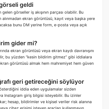
görseli geldi
gelen görseller iş akışının parçası olabilir. Bu
zin alınmadan ekran görüntüsü, kayıt veya başka yere
ulacaksa bunu DM yerine form, e-posta veya açık
irim gider mi?
rında ekran görüntüsü veya ekran kaydı davranışını
lir, bu yüzden “kesin bildirim gitmez” gibi iddialara
de ekran görüntüsü almak hem mahremiyet hem güven
afı geri getireceğini söylüyor
gösterdiğini iddia eden uygulamalar sizden
a Instagram giriş bilgisi isteyebilir. Bu izinler
r; hesap, bildirimler ve kişisel veriler risk alanına
veya cihaz erişimi isteyen araçları kullanmayın.