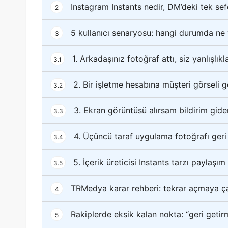
Instagram Instants nedir, DM’deki tek sefe
2
5 kullanıcı senaryosu: hangi durumda ne
3
1. Arkadaşınız fotoğraf attı, siz yanlışlıkl
3.1
2. Bir işletme hesabına müşteri görseli g
3.2
3. Ekran görüntüsü alırsam bildirim gide
3.3
4. Üçüncü taraf uygulama fotoğrafı geri 
3.4
5. İçerik üreticisi Instants tarzı paylaşı
3.5
TRMedya karar rehberi: tekrar açmaya ç
4
Rakiplerde eksik kalan nokta: “geri getirm
5