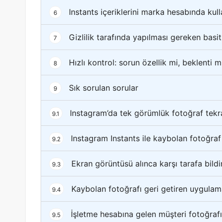
Instants içeriklerini marka hesabında kul
6
Gizlilik tarafında yapılması gereken basit
7
Hızlı kontrol: sorun özellik mi, beklenti m
8
Sık sorulan sorular
9
Instagram’da tek görümlük fotoğraf tekra
9.1
Instagram Instants ile kaybolan fotoğraf
9.2
Ekran görüntüsü alınca karşı tarafa bildi
9.3
Kaybolan fotoğrafı geri getiren uygulam
9.4
İşletme hesabına gelen müşteri fotoğrafı
9.5