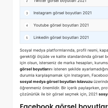
Twitter görsel boyutları 2021
2
Instagram görsel boyutları 2021
3
Youtube görsel boyutları 2021
4
Linkedin görsel boyutları 2021
5
Sosyal medya platformlarında, profil resmi, kapa
gerektiği ölçüde ve kalite standardında görsel be
için olsun, isterseniz de marka hesapları, kurums
görsel boyutları
nı istenen şekilde ayarlamadığını
durumla karşılaşmamak için Instagram, Facebook
sosyal medya görsel boyutları kılavuzu
üzerind
öğrenmeniz önemlidir. Bir içerik paylaşırken, pro
çözünürlük ile bir görsel seçmek için, 2021
sosy
Facebook görsel boyutlar