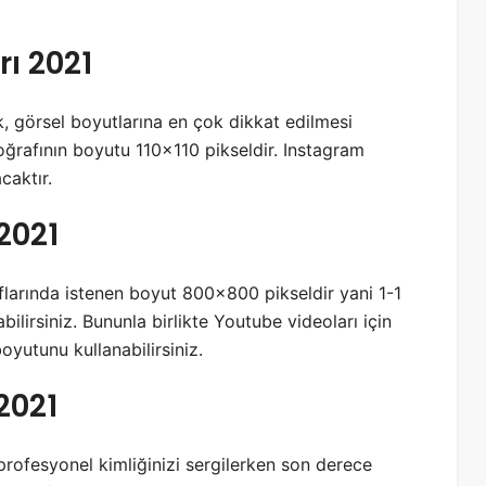
r?
ı 2021
k, görsel boyutlarına en çok dikkat edilmesi
oğrafının boyutu 110×110 pikseldir. Instagram
caktır.
2021
larında istenen boyut 800×800 pikseldir yani 1-1
ilirsiniz. Bununla birlikte Youtube videoları için
yutunu kullanabilirsiniz.
2021
 profesyonel kimliğinizi sergilerken son derece