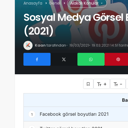
Anasayfa
Genel
Alakalı Konular
Sosyal Medya Görsel B
(2021)
Kaan
tarafından
19/03/2021
19.03.2021 14:51 tar
+
-
Ba
Facebook görsel boyutları 2021
1