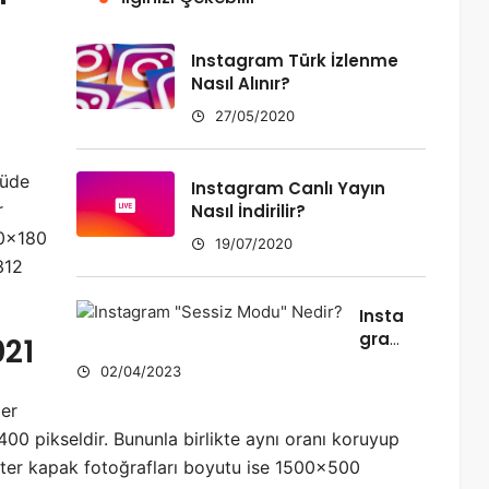
Instagram Türk İzlenme
Nasıl Alınır?
a
27/05/2020
çüde
Instagram Canlı Yayın
r
Nasıl İndirilir?
80×180
19/07/2020
312
Insta
gra
021
m
02/04/2023
“Ses
siz
ler
Mod
400 pikseldir. Bununla birlikte aynı oranı koruyup
u”
itter kapak fotoğrafları boyutu ise 1500×500
Nedi