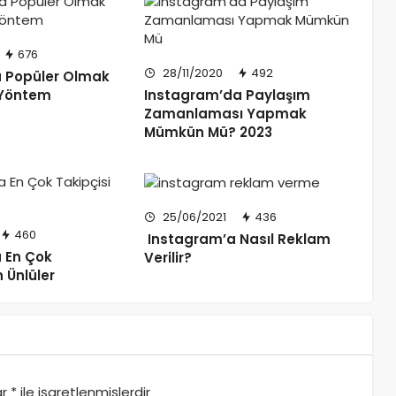
676
28/11/2020
492
 Popüler Olmak
 Yöntem
Instagram’da Paylaşım
Zamanlaması Yapmak
Mümkün Mü? 2023
25/06/2021
436
460
Instagram’a Nasıl Reklam
 En Çok
Verilir?
n Ünlüler
ar
*
ile işaretlenmişlerdir