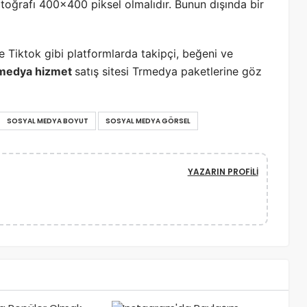
fotoğrafı 400×400 piksel olmalıdır. Bunun dışında bir
 Tiktok gibi platformlarda takipçi, beğeni ve
 medya hizmet
satış sitesi Trmedya paketlerine göz
SOSYAL MEDYA BOYUT
SOSYAL MEDYA GÖRSEL
YAZARIN PROFILI