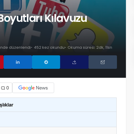
oyutları Kılavuzu
ihinde düzenlendi
452 kez okundu
Okuma süresi: 2dk, 11sn
0
şlıklar