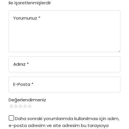
ile işaretlenmişlerdir
Yorumunuz
*
Adınız
*
E-Posta
*
Değerlendirmeniz
Daha sonraki yorumlarımda kullanılması için adım,
e-posta adresim ve site adresim bu tarayıcıya