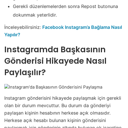
Gerekli düzenlemelerden sonra Repost butonuna
dokunmak yeterlidir.
İnceleyebilirsiniz:
Facebook Instagram’a Bağlama Nasıl
Yapılır?
Instagramda Başkasının
Gönderisi Hikayede Nasıl
Paylaşılır?
Instagram gönderisini hikayede paylaşmak için gerekli
olan bir durum mevcuttur. Bu durum da gönderiyi
paylaşan kişinin hesabının herkese açık olmasıdır.
Herkese açık hesabı bulunan kişinin gönderisini
paylaşmak için gönderinin altında bulunan ok işaretine