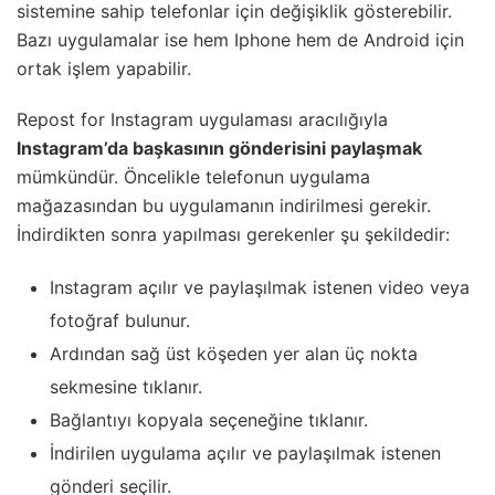
sistemine sahip telefonlar için değişiklik gösterebilir.
Bazı uygulamalar ise hem Iphone hem de Android için
ortak işlem yapabilir.
Repost for Instagram uygulaması aracılığıyla
Instagram’da başkasının gönderisini paylaşmak
mümkündür. Öncelikle telefonun uygulama
mağazasından bu uygulamanın indirilmesi gerekir.
İndirdikten sonra yapılması gerekenler şu şekildedir:
Instagram açılır ve paylaşılmak istenen video veya
fotoğraf bulunur.
Ardından sağ üst köşeden yer alan üç nokta
sekmesine tıklanır.
Bağlantıyı kopyala seçeneğine tıklanır.
İndirilen uygulama açılır ve paylaşılmak istenen
gönderi seçilir.