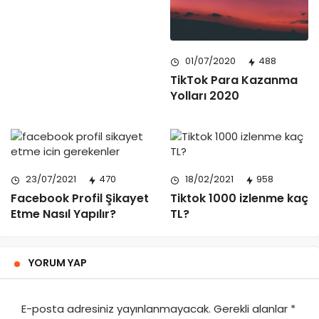
01/07/2020
488
TikTok Para Kazanma
Yolları 2020
23/07/2021
470
18/02/2021
958
Facebook Profil Şikayet
Tiktok 1000 izlenme kaç
Etme Nasıl Yapılır?
TL?
YORUM YAP
E-posta adresiniz yayınlanmayacak.
Gerekli alanlar
*