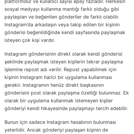
platformdur ve kullanıcı sayısı epey fazladır. Herkesin
sosyal medyayı kullanma mantığı farklı olduğu gibi
paylaşılan ve beğenilen gönderiler de farklı olabilir.
Instagram’da arkadaşın veya takip edilen bir kişinin
gönderisi beğenildiğinde kendi sayfasında paylaşmak
isteyen çok kişi vardır.
Instagram gönderisinin direkt olarak kendi gönderisi
şeklinde paylaşmak isteyen kişilerin tekrar paylaşma
işlemine repost adı verilir. Repost yapabilmek için
kişinin Instagram harici bir uygulama kullanması
gerekir. Instagramın henüz direkt başkasının
gönderisini post olarak paylaşma özelliği bulunmaz. Ek
olarak bir uygulama kullanmak istemeyen kişiler
gönderiyi kendi hikayesinde paylaşmayı tercih edebilir.
Bunun için sadece Instagram hesabının bulunması
yeterlidir. Ancak gönderiyi paylaşan kişinin de