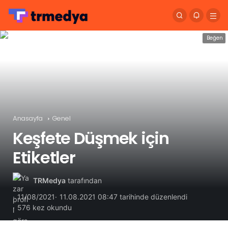
Beğen
Anasayfa
Genel
Keşfete Düşmek için
Etiketler
TRMedya
tarafından
11/08/2021
11.08.2021 08:47 tarihinde düzenlendi
576 kez okundu