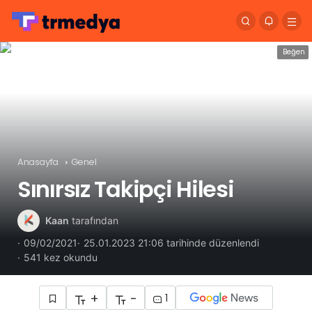
Beğen
Anasayfa
Genel
Sınırsız Takipçi Hilesi
Kaan
tarafından
09/02/2021
25.01.2023 21:06 tarihinde düzenlendi
541 kez okundu
+
-
1