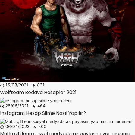
15/03/2021
831
Wolfteam Bedava Hesaplar 2021
28/06/2021
464
Instagram Hesap Silme Nasıl Yapılır?
06/04/2023
500
Mutlu çiftlerin sosyal medyada az paylaşım yapmasının