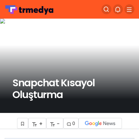
Snapchat Kısayol
Oluşturma
+
-
0