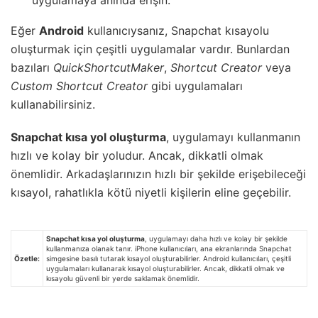
uygulamaya anında erişin.
Eğer
Android
kullanıcıysanız, Snapchat kısayolu
oluşturmak için çeşitli uygulamalar vardır. Bunlardan
bazıları
QuickShortcutMaker
,
Shortcut Creator
veya
Custom Shortcut Creator
gibi uygulamaları
kullanabilirsiniz.
Snapchat kısa yol oluşturma
, uygulamayı kullanmanın
hızlı ve kolay bir yoludur. Ancak, dikkatli olmak
önemlidir. Arkadaşlarınızın hızlı bir şekilde erişebileceği
kısayol, rahatlıkla kötü niyetli kişilerin eline geçebilir.
Snapchat kısa yol oluşturma
, uygulamayı daha hızlı ve kolay bir şekilde
kullanmanıza olanak tanır. iPhone kullanıcıları, ana ekranlarında Snapchat
Özetle:
simgesine basılı tutarak kısayol oluşturabilirler. Android kullanıcıları, çeşitli
uygulamaları kullanarak kısayol oluşturabilirler. Ancak, dikkatli olmak ve
kısayolu güvenli bir yerde saklamak önemlidir.