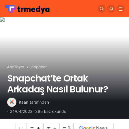
Anasayfa
Snapchat
Snapchat’te Ortak
Arkadaş Nasıl Bulunur?
Kaan
tarafından
24/04/2023
395 kez okundu
+
-
0