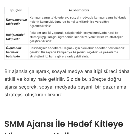
İpuçları
Açıklamaları
Kampanyanızı takip ederek, sosyal medyada kampanyanız hakkında
Kampanyanızı
nelerin konuşulduğunu ve hangi taktiklerin işe yaradığını
takip edin
öğrenebilirsiniz.
Rekabet analizi yaparak, rakiplerinizin sosyal medyada nasıl bir
Rakiplerinizi
strateji uyguladığını öğrenebilir, kendinize yeni fikirler ve stratejiler
takip edin
geliştirebilirsiniz.
Ölçülebilir
Belirlediğiniz hedeflere ulaşmak için ölçülebilir hedefler belirlemeniz
hedefler
gerekir. Bu sayede kampanya başarısını ölçebilir ve pazarlama
belirleyin
stratejilerinizi buna göre ayarlayabilirsiniz.
Bir ajansla çalışarak, sosyal medya analitiği süreci daha
etkili ve kolay hale getirilir. Siz de bu süreçte doğru
ajansı seçerek, sosyal medyada başarılı bir pazarlama
stratejisi oluşturabilirsiniz.
SMM Ajansı İle Hedef Kitleye