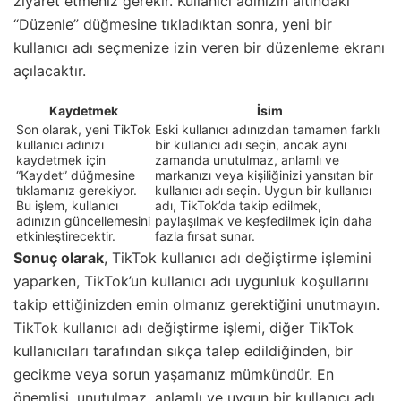
ziyaret etmeniz gerekir. Kullanıcı adınızın altındaki
“Düzenle” düğmesine tıkladıktan sonra, yeni bir
kullanıcı adı seçmenize izin veren bir düzenleme ekranı
açılacaktır.
Kaydetmek
İsim
Son olarak, yeni TikTok
Eski kullanıcı adınızdan tamamen farklı
kullanıcı adınızı
bir kullanıcı adı seçin, ancak aynı
kaydetmek için
zamanda unutulmaz, anlamlı ve
“Kaydet” düğmesine
markanızı veya kişiliğinizi yansıtan bir
tıklamanız gerekiyor.
kullanıcı adı seçin. Uygun bir kullanıcı
Bu işlem, kullanıcı
adı, TikTok’da takip edilmek,
adınızın güncellemesini
paylaşılmak ve keşfedilmek için daha
etkinleştirecektir.
fazla fırsat sunar.
Sonuç olarak
, TikTok kullanıcı adı değiştirme işlemini
yaparken, TikTok’un kullanıcı adı uygunluk koşullarını
takip ettiğinizden emin olmanız gerektiğini unutmayın.
TikTok kullanıcı adı değiştirme işlemi, diğer TikTok
kullanıcıları tarafından sıkça talep edildiğinden, bir
gecikme veya sorun yaşamanız mümkündür. En
önemlisi, unutulmaz, anlamlı ve uygun bir kullanıcı adı