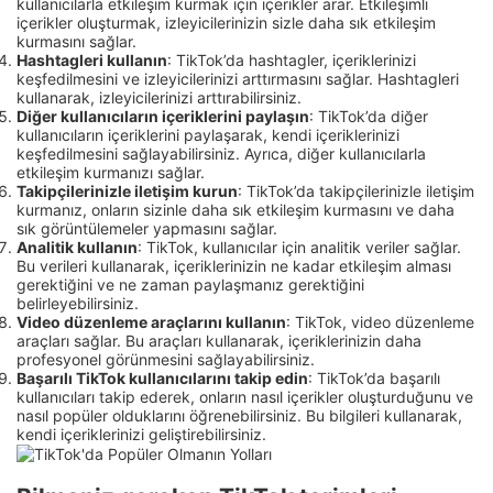
kullanıcılarla etkileşim kurmak için içerikler arar. Etkileşimli
içerikler oluşturmak, izleyicilerinizin sizle daha sık etkileşim
kurmasını sağlar.
Hashtagleri kullanın
: TikTok’da hashtagler, içeriklerinizi
keşfedilmesini ve izleyicilerinizi arttırmasını sağlar. Hashtagleri
kullanarak, izleyicilerinizi arttırabilirsiniz.
Diğer kullanıcıların içeriklerini paylaşın
: TikTok’da diğer
kullanıcıların içeriklerini paylaşarak, kendi içeriklerinizi
keşfedilmesini sağlayabilirsiniz. Ayrıca, diğer kullanıcılarla
etkileşim kurmanızı sağlar.
Takipçilerinizle iletişim kurun
: TikTok’da takipçilerinizle iletişim
kurmanız, onların sizinle daha sık etkileşim kurmasını ve daha
sık görüntülemeler yapmasını sağlar.
Analitik kullanın
: TikTok, kullanıcılar için analitik veriler sağlar.
Bu verileri kullanarak, içeriklerinizin ne kadar etkileşim alması
gerektiğini ve ne zaman paylaşmanız gerektiğini
belirleyebilirsiniz.
Video düzenleme araçlarını kullanın
: TikTok, video düzenleme
araçları sağlar. Bu araçları kullanarak, içeriklerinizin daha
profesyonel görünmesini sağlayabilirsiniz.
Başarılı TikTok kullanıcılarını takip edin
: TikTok’da başarılı
kullanıcıları takip ederek, onların nasıl içerikler oluşturduğunu ve
nasıl popüler olduklarını öğrenebilirsiniz. Bu bilgileri kullanarak,
kendi içeriklerinizi geliştirebilirsiniz.