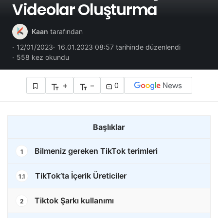
Videolar Oluşturma
Kaan
tarafından
12/01/2023
16.01.2023 08:57 tarihinde düzenlendi
558 kez okundu
+
-
0
Başlıklar
Bilmeniz gereken TikTok terimleri
1
TikTok’ta İçerik Üreticiler
1.1
Tiktok Şarkı kullanımı
2