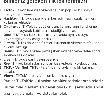
Bilmeniz gereken TikTok terimleri
TikTok
: İzleyicilere kısa videolar sunan popüler bir sosyal
medya uygulaması.
Hashtag
: TikTok’da içeriklerin keşfedilmesini sağlamak için
kullanılan etiketler.
Challenge
: TikTok’da popüler olan, kullanıcıların kendilerine
meydan okuyarak katılmasını istediği videolar.
Duet
: TikTok’da iki kullanıcının aynı anda aynı videoyu
kaydettiği ve paylaştığı özellik.
Filters
: TikTok’da video filtreleri kullanarak videolara efektler
ekleme özelliği.
Sound
: TikTok’da video paylaşırken eklenen veya daha sonra
eklenen ses dosyası.
Live
: TikTok’da canlı yayın özellikleri
Reel
: TikTok tarafından sunulan kısa videolar koleksiyonları.
TikTok Verified
: TikTok tarafından onaylanmış bir kullanıcı
hesabı.
Views
: TikTok’da bir videonun izlenme sayısı.
Bunlar TikTok’da kullanılan popüler terimler arasındadır.
Bu terimlerin anlamları genel olarak bu şekildedir ancak
bazı uygulamaları ve detayları olabilir.