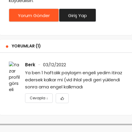
kaydedilsin.
Yorum Gönder
Giriş Yap
YORUMLAR (1)
Berk
03/12/2022
Ya ben 1 haftalık paylaşım engeli yedim itiraz
edersek kalkar mi (vid ihlal yedi geri yüklendi
sonra ama engel kalkmadı
Cevapla
↓