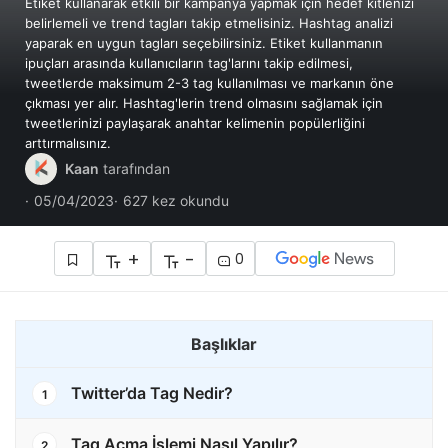
Etiket kullanarak etkili bir kampanya yapmak için hedef kitlenizi
belirlemeli ve trend tagları takip etmelisiniz. Hashtag analizi
yaparak en uygun tagları seçebilirsiniz. Etiket kullanmanın
ipuçları arasında kullanıcıların tag'larını takip edilmesi,
tweetlerde maksimum 2-3 tag kullanılması ve markanın öne
çıkması yer alır. Hashtag'lerin trend olmasını sağlamak için
tweetlerinizi paylaşarak anahtar kelimenin popülerliğini
arttırmalısınız.
Kaan
tarafından
05/04/2023
627 kez okundu
+
-
0
Başlıklar
Twitter’da Tag Nedir?
1
Tag Açma İşlemi Nasıl Yapılır?
2