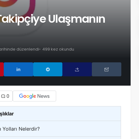
Takipçiye Ulaşmanın
arihinde düzenlendi
499 kez okundu
0
şlıklar
Yolları Nelerdir?