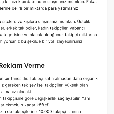
iç kılınızı kıpırdatmadan ulaşmanız mümkün. Fakat
lerine belirli bir miktarda para yatırmanız
u sitelere ve kişilere ulaşmanız mümkün. Üstelik
er, erkek takipçiler, kadın takipçiler, yabancı
rı kategorisine ve alacak olduğunuz takipçi miktarına
yorsanız bu şekilde bir yol izleyebilirsiniz.
a Reklam Verme
 bir tanesidir.
Takipçi satın al
madan daha organik
ız gereken tek şey ise, takipçileri yüksek olan
i almanız olacaktır.
ın takipçisine göre değişkenlik sağlayabilir. Yani
dar ekmek, o kadar köfte!”
in de takipçileriniz 10.000 takipçi sınırına