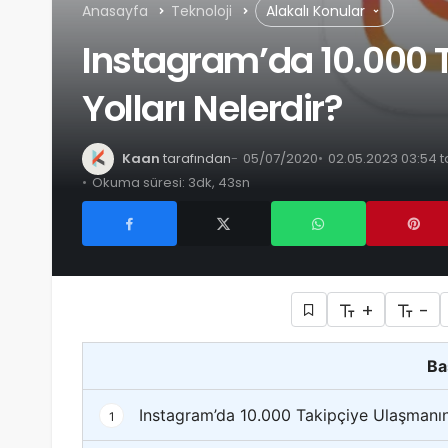
Anasayfa
Teknoloji
Alakalı Konular
Instagram’da 10.000 
Yolları Nelerdir?
Kaan
tarafından
05/07/2020
02.05.2023 03:54 t
Okuma süresi: 3dk, 43sn
+
-
Ba
Instagram’da 10.000 Takipçiye Ulaşmanın 
1