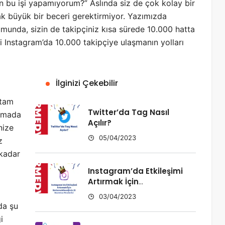
n bu işi yapamıyorum?” Aslında siz de çok kolay bir
pmak büyük bir beceri gerektirmiyor. Yazımızda
munda, sizin de takipçiniz kısa sürede 10.000 hatta
i Instagram’da 10.000 takipçiye ulaşmanın yolları
İlginizi Çekebilir
 tam
Twitter’da Tag Nasıl
anmada
Açılır?
nize
05/04/2023
z
 kadar
Instagram’da Etkileşimi
Artırmak İçin
Kullanabileceğiniz 15
03/04/2023
Hashtag Stratejisi
da şu
i