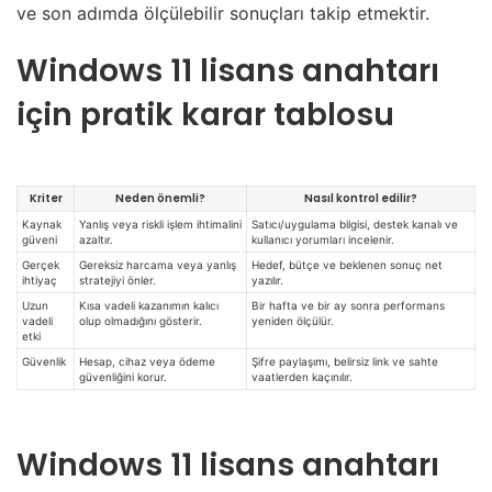
ve son adımda ölçülebilir sonuçları takip etmektir.
Windows 11 lisans anahtarı
için pratik karar tablosu
Kriter
Neden önemli?
Nasıl kontrol edilir?
Kaynak
Yanlış veya riskli işlem ihtimalini
Satıcı/uygulama bilgisi, destek kanalı ve
güveni
azaltır.
kullanıcı yorumları incelenir.
Gerçek
Gereksiz harcama veya yanlış
Hedef, bütçe ve beklenen sonuç net
ihtiyaç
stratejiyi önler.
yazılır.
Uzun
Kısa vadeli kazanımın kalıcı
Bir hafta ve bir ay sonra performans
vadeli
olup olmadığını gösterir.
yeniden ölçülür.
etki
Güvenlik
Hesap, cihaz veya ödeme
Şifre paylaşımı, belirsiz link ve sahte
güvenliğini korur.
vaatlerden kaçınılır.
Windows 11 lisans anahtarı