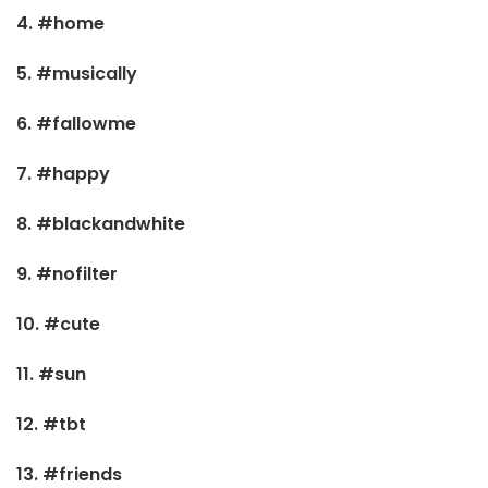
4. #home
5. #musically
6. #fallowme
7. #happy
8. #blackandwhite
9. #nofilter
10. #cute
11. #sun
12. #tbt
13. #friends