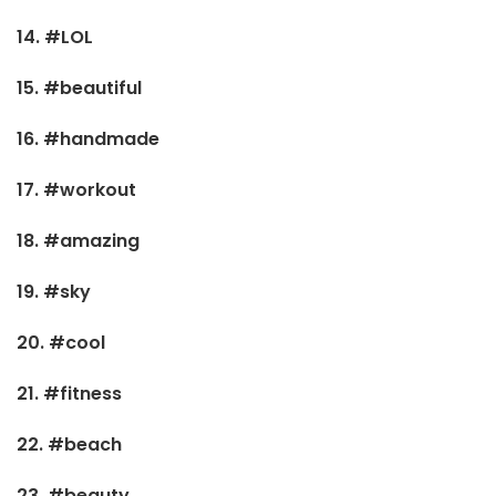
14. #LOL
15. #beautiful
16. #handmade
17. #workout
18. #amazing
19. #sky
20. #cool
21. #fitness
22. #beach
23. #beauty