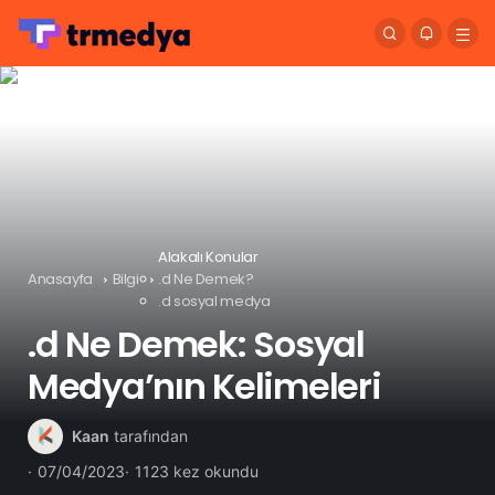
Alakalı Konular
Anasayfa
Bilgi
.d Ne Demek?
.d sosyal medya
.d Ne Demek: Sosyal
Medya’nın Kelimeleri
Kaan
tarafından
07/04/2023
1123 kez okundu