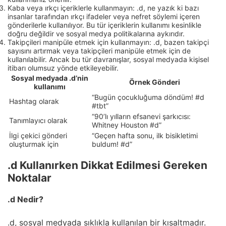
Kaba veya ırkçı içeriklerle kullanmayın: .d, ne yazık ki bazı
insanlar tarafından ırkçı ifadeler veya nefret söylemi içeren
gönderilerle kullanılıyor. Bu tür içeriklerin kullanımı kesinlikle
doğru değildir ve sosyal medya politikalarına aykırıdır.
Takipçileri manipüle etmek için kullanmayın: .d, bazen takipçi
sayısını artırmak veya takipçileri manipüle etmek için de
kullanılabilir. Ancak bu tür davranışlar, sosyal medyada kişisel
itibarı olumsuz yönde etkileyebilir.
Sosyal medyada .d’nin
Örnek Gönderi
kullanımı
“Bugün çocukluğuma döndüm! #d
Hashtag olarak
#tbt”
“90’lı yılların efsanevi şarkıcısı:
Tanımlayıcı olarak
Whitney Houston #d”
İlgi çekici gönderi
“Geçen hafta sonu, ilk bisikletimi
oluşturmak için
buldum! #d”
.d Kullanırken Dikkat Edilmesi Gereken
Noktalar
.d Nedir?
.d, sosyal medyada sıklıkla kullanılan bir kısaltmadır.