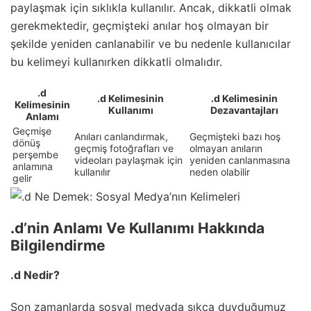
paylaşmak için sıklıkla kullanılır. Ancak, dikkatli olmak
gerekmektedir, geçmişteki anılar hoş olmayan bir
şekilde yeniden canlanabilir ve bu nedenle kullanıcılar
bu kelimeyi kullanırken dikkatli olmalıdır.
.d
.d Kelimesinin
.d Kelimesinin
Kelimesinin
Kullanımı
Dezavantajları
Anlamı
Geçmişe
Anıları canlandırmak,
Geçmişteki bazı hoş
dönüş
geçmiş fotoğrafları ve
olmayan anıların
perşembe
videoları paylaşmak için
yeniden canlanmasına
anlamına
kullanılır
neden olabilir
gelir
.d’nin Anlamı Ve Kullanımı Hakkında
Bilgilendirme
.d Nedir?
Son zamanlarda sosyal medyada sıkça duyduğumuz