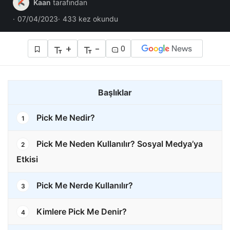
Kaan
tarafından
07/04/2023
433 kez okundu
+
-
0
Başlıklar
Pick Me Nedir?
1
Pick Me Neden Kullanılır? Sosyal Medya’ya
2
Etkisi
Pick Me Nerde Kullanılır?
3
Kimlere Pick Me Denir?
4