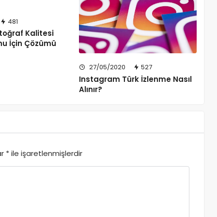
481
oğraf Kalitesi
nu İçin Çözümü
27/05/2020
527
Instagram Türk İzlenme Nasıl
Alınır?
ar
*
ile işaretlenmişlerdir