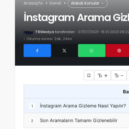
Anasayfa
Genel
Alakalı Konular
İnstagram Arama Gizl
TRMedya
tarafından
07/07/2021
16.01.2023 09:2
Okuma süresi: 2dk, 24sn
+
-
Ba
İnstagram Arama Gizleme Nasıl Yapılır?
1
Son Aramaların Tamamı Gizlenebilir
2