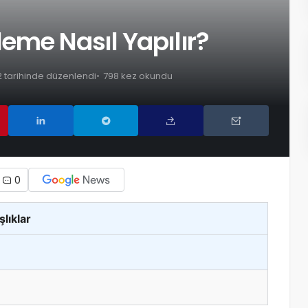
eme Nasıl Yapılır?
2 tarihinde düzenlendi
798 kez okundu
0
şlıklar