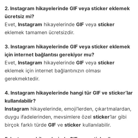
2.
Instagram
hikayelerinde
GIF
veya
sticker
eklemek
ücretsiz mi?
Evet,
Instagram
hikayelerinde
GIF
veya
sticker
eklemek tamamen ücretsizdir.
3.
Instagram
hikayelerinde
GIF
veya
sticker
eklemek
için internet bağlantısı gerekiyor mu?
Evet,
Instagram
hikayelerinde
GIF
veya
sticker
eklemek için internet bağlantınızın olması
gerekmektedir.
4.
Instagram
hikayelerinde hangi tür
GIF
ve
sticker
‘lar
kullanılabilir?
Instagram
hikayelerinde, emoji’lerden, çıkartmalardan,
duygu ifadelerinden, mevsimlere özel
sticker
‘lar gibi
birçok farklı türde
GIF
ve
sticker
kullanılabilir.