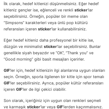
İlk olarak, hedef kitlenizi düşünmelisiniz. Eğer hedef
kitleniz gençler ise, eğlenceli ve renkli
sticker
‘lar
seçebilirsiniz. Örneğin, popüler bir meme olan
“Simpsons” karakterleri veya ünlü pop kültürü
referansları içeren
sticker
‘lar kullanabilirsiniz.
Eğer hedef kitleniz daha profesyonel bir kitle ise,
düzgün ve minimalist
sticker
‘lar seçebilirsiniz. Bunlar
genellikle siyah beyazdır ve “OK”, “Thank you” ve
“Good morning” gibi basit mesajları içerirler.
GIF
‘ler için, hedef kitlenizin ilgi alanlarına uygun olanları
seçin. Örneğin, sporla ilgilenen bir kitle için spor temalı
GIF
‘ler seçebilirsiniz. Ayrıca, popüler kültür referansları
içeren
GIF
‘ler de ilgi çekici olabilir.
Son olarak, içeriğiniz için uygun olan renkleri seçmeli
ve karmaşık
sticker
‘lar veya
GIF
‘lerden kaçınmalısınız.