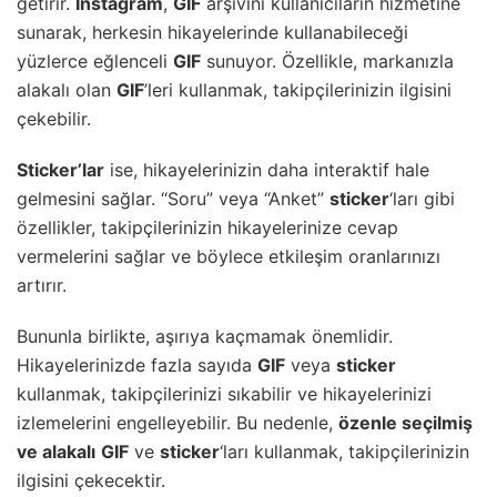
getirir.
Instagram
,
GIF
arşivini kullanıcıların hizmetine
sunarak, herkesin hikayelerinde kullanabileceği
yüzlerce eğlenceli
GIF
sunuyor. Özellikle, markanızla
alakalı olan
GIF
’leri kullanmak, takipçilerinizin ilgisini
çekebilir.
Sticker
’lar
ise, hikayelerinizin daha interaktif hale
gelmesini sağlar. “Soru” veya “Anket”
sticker
‘ları gibi
özellikler, takipçilerinizin hikayelerinize cevap
vermelerini sağlar ve böylece etkileşim oranlarınızı
artırır.
Bununla birlikte, aşırıya kaçmamak önemlidir.
Hikayelerinizde fazla sayıda
GIF
veya
sticker
kullanmak, takipçilerinizi sıkabilir ve hikayelerinizi
izlemelerini engelleyebilir. Bu nedenle,
özenle seçilmiş
ve alakalı
GIF
ve
sticker
‘ları kullanmak, takipçilerinizin
ilgisini çekecektir.