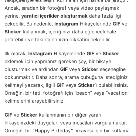
takipçileriyle etkileşim kurmaları için harika bir araçtır.
Ancak, sıradan bir fotoğraf veya video paylaşmak
yerine,
yaratıcı içerikler oluşturmak
daha fazla ilgi
çekebilir. Bu nedenle,
Instagram
Hikayelerinde
GIF
ve
Sticker
kullanmak, içeriğinizi daha eğlenceli hale
getirebilir ve takipçilerinizin dikkatini çekebilir.
İlk olarak,
Instagram
Hikayelerinde
GIF
ve
Sticker
eklemek için yapmanız gereken şey, bir hikaye
oluşturmak ve ardından
GIF
veya
Sticker
seçeneğine
dokunmaktır. Daha sonra, arama çubuğuna istediğiniz
kelimeyi yazarak, ilgili
GIF
veya
Sticker
‘ı bulabilirsiniz.
Örneğin, bir tatil fotoğrafı için “beach” veya “vacation”
kelimelerini arayabilirsiniz.
GIF
ve
Sticker
kullanmanın bir diğer yararı,
hikayenizdeki duyguları veya mesajları vurgulamaktır.
Örneğin, bir “Happy Birthday” hikayesi için bir kutlama