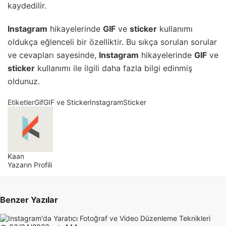
kaydedilir.
Instagram
hikayelerinde
GIF
ve
sticker
kullanımı
oldukça eğlenceli bir özelliktir. Bu sıkça sorulan sorular
ve cevapları sayesinde,
Instagram
hikayelerinde
GIF
ve
sticker
kullanımı ile ilgili daha fazla bilgi edinmiş
oldunuz.
Etiketler
Gif
GIF ve Sticker
Instagram
Sticker
Kaan
Yazarın Profili
Benzer Yazılar