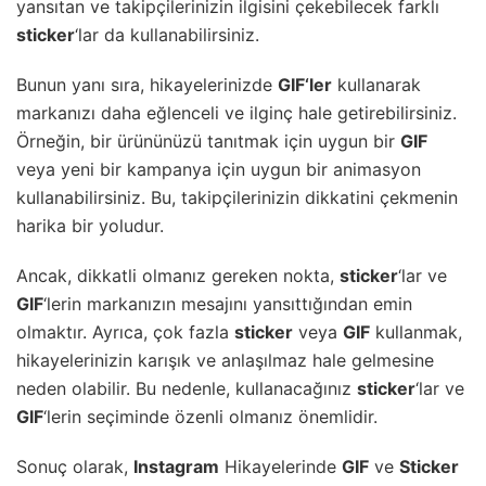
yansıtan ve takipçilerinizin ilgisini çekebilecek farklı
sticker
‘lar da kullanabilirsiniz.
Bunun yanı sıra, hikayelerinizde
GIF
‘ler
kullanarak
markanızı daha eğlenceli ve ilginç hale getirebilirsiniz.
Örneğin, bir ürününüzü tanıtmak için uygun bir
GIF
veya yeni bir kampanya için uygun bir animasyon
kullanabilirsiniz. Bu, takipçilerinizin dikkatini çekmenin
harika bir yoludur.
Ancak, dikkatli olmanız gereken nokta,
sticker
‘lar ve
GIF
‘lerin markanızın mesajını yansıttığından emin
olmaktır. Ayrıca, çok fazla
sticker
veya
GIF
kullanmak,
hikayelerinizin karışık ve anlaşılmaz hale gelmesine
neden olabilir. Bu nedenle, kullanacağınız
sticker
‘lar ve
GIF
‘lerin seçiminde özenli olmanız önemlidir.
Sonuç olarak,
Instagram
Hikayelerinde
GIF
ve
Sticker