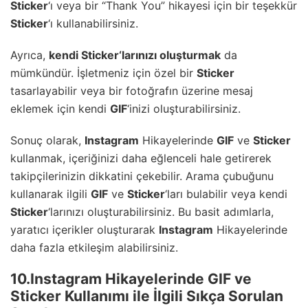
Sticker
‘ı veya bir “Thank You” hikayesi için bir teşekkür
Sticker
‘ı kullanabilirsiniz.
Ayrıca,
kendi
Sticker
‘larınızı oluşturmak
da
mümkündür. İşletmeniz için özel bir
Sticker
tasarlayabilir veya bir fotoğrafın üzerine mesaj
eklemek için kendi
GIF
‘inizi oluşturabilirsiniz.
Sonuç olarak,
Instagram
Hikayelerinde
GIF
ve
Sticker
kullanmak, içeriğinizi daha eğlenceli hale getirerek
takipçilerinizin dikkatini çekebilir. Arama çubuğunu
kullanarak ilgili
GIF
ve
Sticker
‘ları bulabilir veya kendi
Sticker
‘larınızı oluşturabilirsiniz. Bu basit adımlarla,
yaratıcı içerikler oluşturarak
Instagram
Hikayelerinde
daha fazla etkileşim alabilirsiniz.
10.Instagram Hikayelerinde GIF ve
Sticker Kullanımı ile İlgili Sıkça Sorulan