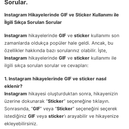
Sorular.
Instagram
Hikayelerinde
GIF
ve
Sticker
Kullanımı ile
İlgili Sıkça Sorulan Sorular
Instagram
hikayelerinde
GIF
ve
sticker
kullanımı son
zamanlarda oldukça popüler hale geldi. Ancak, bu
özellikler hakkında bazı sorularınız olabilir. İşte,
Instagram
hikayelerinde
GIF
ve
sticker
kullanımı ile
ilgili sıkça sorulan sorular ve cevapları:
1.
Instagram
hikayelerinde
GIF
ve
sticker
nasıl
eklenir?
Instagram
hikayesi oluşturduktan sonra, hikayenizin
üzerine dokunarak “
Sticker
” seçeneğine tıklayın.
Sonrasında, “
GIF
” veya “
Sticker
” seçeneğini seçerek
istediğiniz
GIF
veya
sticker
‘ı arayabilir ve hikayenize
ekleyebilirsiniz.