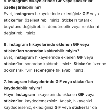
5.
Instagram
hikayelerinde
GIF
veya
sticker
‘lar
özelleştirilebilir mi?
Evet,
Instagram
hikayelerinde eklediğiniz
GIF
veya
sticker
‘ları özelleştirebilirsiniz.
Sticker
‘ı tutarak
boyutunu değiştirebilir, döndürebilir veya renklerini
değiştirebilirsiniz.
6.
Instagram
hikayelerinde eklenen
GIF
veya
sticker
‘ları sonradan kaldırabilir miyim?
Evet,
Instagram
hikayelerinde eklenen
GIF
veya
sticker
‘ları sonradan kaldırabilirsiniz.
Sticker
‘ın üzerine
dokunarak “Sil” seçeneğine tıklayabilirsiniz.
7.
Instagram
hikayelerinde
GIF
veya
sticker
‘ları
kaydedebilir miyim?
Hayır,
Instagram
hikayelerinde eklenen
GIF
veya
sticker
‘ları kaydedemezsiniz. Ancak, hikayenizi
kaydederseniz, eklediğiniz
GIF
veya
sticker
‘lar da