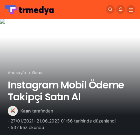
Anasayfa
Genel
Instagram Mobil Ödeme
Takipçi Satın Al
Kaan
tarafından
27/01/2021
21.06.2023 01:56 tarihinde düzenlendi
537 kez okundu