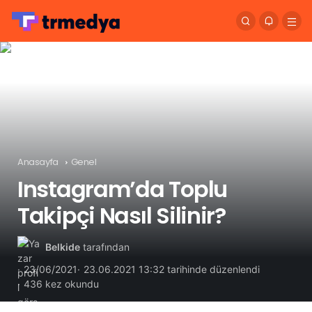
Anasayfa
Genel
Instagram’da Toplu
Takipçi Nasıl Silinir?
Belkide
tarafından
23/06/2021
23.06.2021 13:32 tarihinde düzenlendi
436 kez okundu