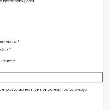
le işaretlenmişlerdir
orumunuz
*
dınız
*
-Posta
*
m, e-posta adresim ve site adresim bu tarayıcıya