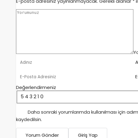
E-posta adresiniz yayınlanmayacak.
Gerekli alanlar
*
i
Y
A
E
Değerlendirmeniz
5
4
3
2
1
0
Daha sonraki yorumlarımda kullanılması için adı
kaydedilsin.
Yorum Gönder
Giriş Yap