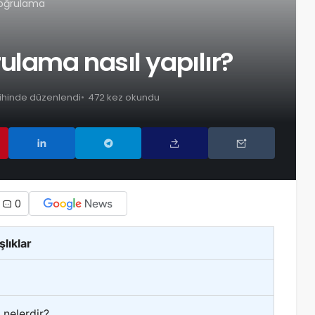
doğrulama
ulama nasıl yapılır?
rihinde düzenlendi
472 kez okundu
0
şlıklar
 nelerdir?