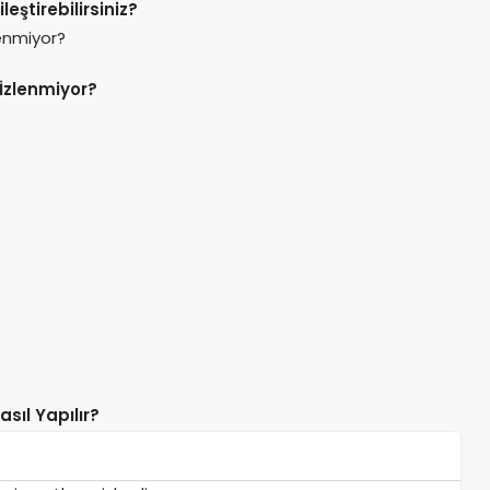
leştirebilirsiniz?
İzlenmiyor?
sıl Yapılır?