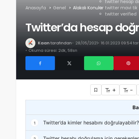
twitter hesap 
Anasayfa
Genel
Alakalı Konular
twitter mavi tik
twitter verified
Twitter’da hesap doğr
Kaan
tarafından
28/05/2021
16.01.2023 09:54 ta
Okuma süresi: 2dk, 58sn
+
-
Ba
Twitter’da kimler hesabını doğrulayabilir?
1
Twitter hesabı doğrulama için gerekenler
2