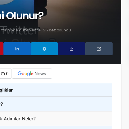
i Olunur?
4 tarihinde düzenlendi
517 kez okundu
0
şlıklar
r?
k Adımlar Neler?