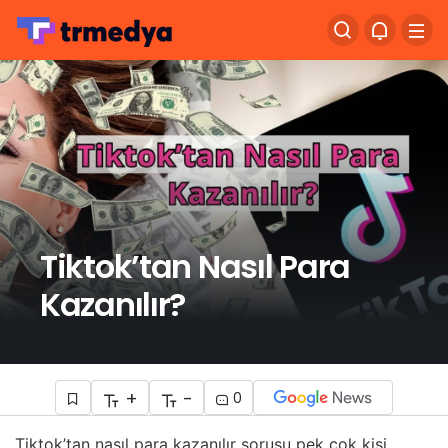
Tiktok’tan Nasıl Para
Kazanılır?
+
-
0
Tiktok’tan nasıl para kazanılır sorusu pek çok kişi