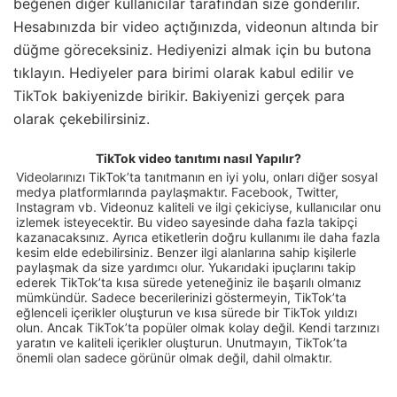
beğenen diğer kullanıcılar tarafından size gönderilir.
Hesabınızda bir video açtığınızda, videonun altında bir
düğme göreceksiniz. Hediyenizi almak için bu butona
tıklayın. Hediyeler para birimi olarak kabul edilir ve
TikTok bakiyenizde birikir. Bakiyenizi gerçek para
olarak çekebilirsiniz.
TikTok video tanıtımı nasıl Yapılır?
Videolarınızı TikTok’ta tanıtmanın en iyi yolu, onları diğer sosyal
medya platformlarında paylaşmaktır. Facebook, Twitter,
Instagram vb. Videonuz kaliteli ve ilgi çekiciyse, kullanıcılar onu
izlemek isteyecektir. Bu video sayesinde daha fazla takipçi
kazanacaksınız. Ayrıca etiketlerin doğru kullanımı ile daha fazla
kesim elde edebilirsiniz. Benzer ilgi alanlarına sahip kişilerle
paylaşmak da size yardımcı olur. Yukarıdaki ipuçlarını takip
ederek TikTok’ta kısa sürede yeteneğiniz ile başarılı olmanız
mümkündür. Sadece becerilerinizi göstermeyin, TikTok’ta
eğlenceli içerikler oluşturun ve kısa sürede bir TikTok yıldızı
olun. Ancak TikTok’ta popüler olmak kolay değil. Kendi tarzınızı
yaratın ve kaliteli içerikler oluşturun. Unutmayın, TikTok’ta
önemli olan sadece görünür olmak değil, dahil olmaktır.