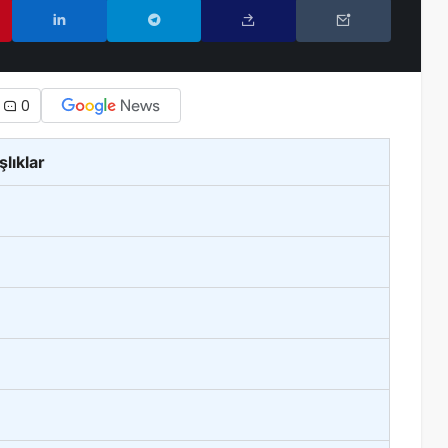
0
şlıklar