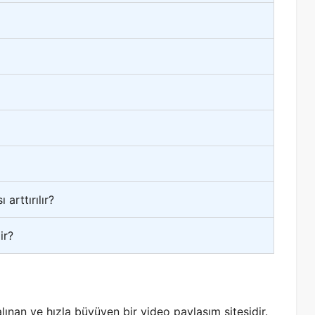
arttırılır?
ir?
lınan ve hızla büyüyen bir video paylaşım sitesidir.