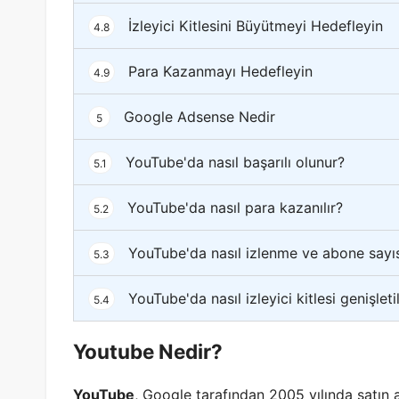
İzleyici Kitlesini Büyütmeyi Hedefleyin
4.8
Para Kazanmayı Hedefleyin
4.9
Google Adsense Nedir
5
YouTube'da nasıl başarılı olunur?
5.1
YouTube'da nasıl para kazanılır?
5.2
YouTube'da nasıl izlenme ve abone sayısı 
5.3
YouTube'da nasıl izleyici kitlesi genişletil
5.4
Youtube Nedir?
YouTube
, Google tarafından 2005 yılında satın a