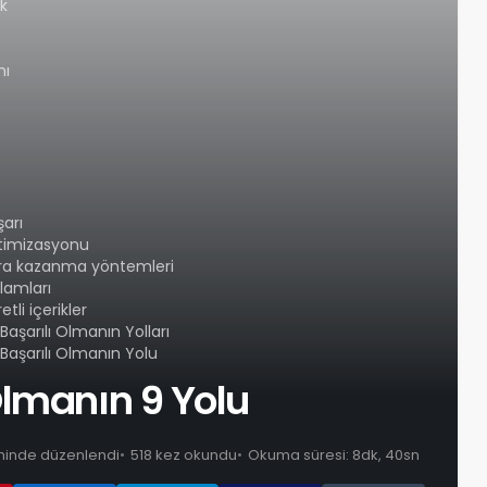
ak
mı
arı
timizasyonu
a kazanma yöntemleri
lamları
li içerikler
aşarılı Olmanın Yolları
aşarılı Olmanın Yolu
Olmanın 9 Yolu
rihinde düzenlendi
518 kez okundu
Okuma süresi: 8dk, 40sn