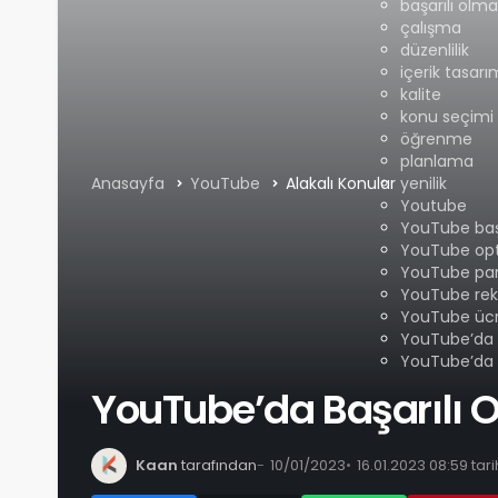
başarılı olm
çalışma
düzenlilik
içerik tasarı
kalite
konu seçimi
öğrenme
planlama
Anasayfa
YouTube
Alakalı Konular
yenilik
Youtube
YouTube baş
YouTube op
YouTube par
YouTube rek
YouTube ücret
YouTube’da B
YouTube’da B
YouTube’da Başarılı 
Kaan
tarafından
10/01/2023
16.01.2023 08:59 ta