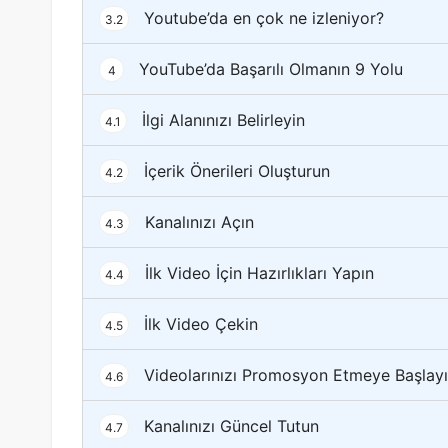
Youtube’da en çok ne izleniyor?
3.2
YouTube’da Başarılı Olmanın 9 Yolu
4
İlgi Alanınızı Belirleyin
4.1
İçerik Önerileri Oluşturun
4.2
Kanalınızı Açın
4.3
İlk Video İçin Hazırlıkları Yapın
4.4
İlk Video Çekin
4.5
Videolarınızı Promosyon Etmeye Başlay
4.6
Kanalınızı Güncel Tutun
4.7