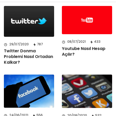
08/07/2021
433
29/07/2020
787
Youtube Nasıl Hesap
Twitter Donma
Açılır?
Problemi Nasıl Ortadan
Kalkar?
24/06/2021
556
20/08/2020
532