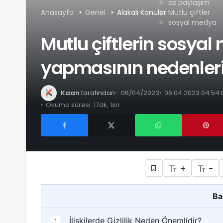
az paylaşım
Anasayfa
Genel
Alakalı Konular
Mutlu çiftler
sosyal medya
Mutlu çiftlerin sosya
yapmasının nedenler
Kaan
tarafından
06/04/2023
06.04.2023 04:54 
Okuma süresi: 17dk, 1sn
+
-
Ba
İlişkilerde Gizlilik Neden Önemlidir?
1