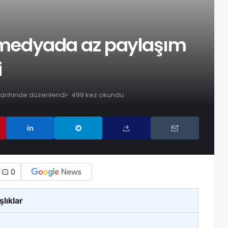
l medyada az paylaşım
i
tarihinde düzenlendi
499 kez okundu
0
şlıklar