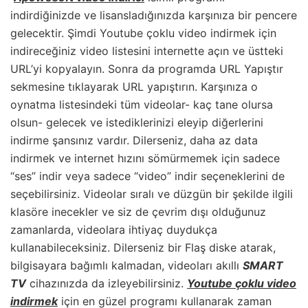
indirdiğinizde ve lisansladığınızda karşınıza bir pencere
gelecektir. Şimdi Youtube çoklu video indirmek için
indireceğiniz video listesini internette açın ve üstteki
URL’yi kopyalayın. Sonra da programda URL Yapıştır
sekmesine tıklayarak URL yapıştırın. Karşınıza o
oynatma listesindeki tüm videolar- kaç tane olursa
olsun- gelecek ve istediklerinizi eleyip diğerlerini
indirme şansınız vardır. Dilerseniz, daha az data
indirmek ve internet hızını sömürmemek için sadece
“ses” indir veya sadece “video” indir seçeneklerini de
seçebilirsiniz. Videolar sıralı ve düzgün bir şekilde ilgili
klasöre inecekler ve siz de çevrim dışı olduğunuz
zamanlarda, videolara ihtiyaç duydukça
kullanabileceksiniz. Dilerseniz bir Flaş diske atarak,
bilgisayara bağımlı kalmadan, videoları akıllı
SMART
TV
cihazınızda da izleyebilirsiniz.
Youtube çoklu video
indirmek
için en güzel programı kullanarak zaman