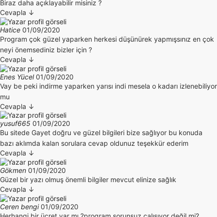
Biraz daha açıklayabilir misiniz ?
Cevapla
↓
Hatice
01/09/2020
Program çok güzel yaparken herkesi düşünürek yapmışsınız en çok
neyi önemsediniz bizler için ?
Cevapla
↓
Enes Yücel
01/09/2020
Vay be peki indirme yaparken yarısı indi mesela o kadarı izlenebiliyor
mu
Cevapla
↓
yusuf665
01/09/2020
Bu sitede Gayet doğru ve güzel bilgileri bize sağlıyor bu konuda
bazı aklımda kalan sorulara cevap oldunuz teşekkür ederim
Cevapla
↓
Gökmen
01/09/2020
Güzel bir yazı olmuş önemli bilgiler mevcut elinize sağlık
Cevapla
↓
Ceren bengi
01/09/2020
Herhangi bir ücret var mı ?program sorunsuz çalışıyor değil mi?