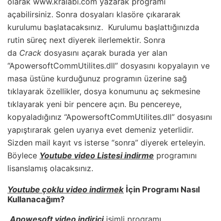
olarak www.kralabi.com yazarak programı
açabilirsiniz. Sonra dosyaları klasöre çıkararak
kurulumu başlatacaksınız. Kurulumu başlattığınızda
rutin süreç next diyerek ilerlemektir. Sonra
da
Crack
dosyasını açarak burada yer alan
“ApowersoftCommUtilites.dll” dosyasını kopyalayın ve
masa üstüne kurduğunuz programın üzerine sağ
tıklayarak özellikler, dosya konumunu aç sekmesine
tıklayarak yeni bir pencere açın. Bu pencereye,
kopyaladığınız “ApowersoftCommUtilites.dll” dosyasını
yapıştırarak gelen uyarıya evet demeniz yeterlidir.
Sizden mail kayıt vs isterse “sonra” diyerek erteleyin.
Böylece
Youtube video Listesi indirme
programını
lisanslamış olacaksınız.
Youtube çoklu video indirmek
İçin Programı Nasıl
Kullanacağım?
Apowesoft video indirici
isimli programı