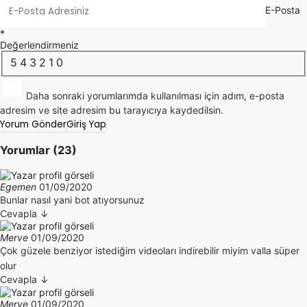
E-Posta
*
Değerlendirmeniz
5
4
3
2
1
0
Daha sonraki yorumlarımda kullanılması için adım, e-posta
adresim ve site adresim bu tarayıcıya kaydedilsin.
Yorum Gönder
Giriş Yap
Yorumlar (23)
Egemen
01/09/2020
Bunlar nasıl yani bot atıyorsunuz
Cevapla
↓
Merve
01/09/2020
Çok güzele benziyor istediğim videoları indirebilir miyim valla süper
olur
Cevapla
↓
Merve
01/09/2020