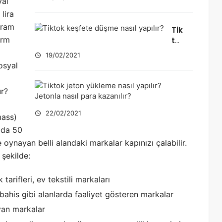
yal
Satın
Alma
lira
agram
Tik
orm
to
k
19/02/2021
ke
osyal
şfe
te
T
ur?
dü
i
şm
1
k
e
22/02/2021
mass)
t
na
o
a da 50
sıl
k
e oynayan belli alandaki markalar kapınızı çalabilir.
ya
j
pılı
 şekilde:
e
r?
t
 tarifleri, ev tekstili markaları
o
n
, bahis gibi alanlarda faaliyet gösteren markalar
y
ayan markalar
ü