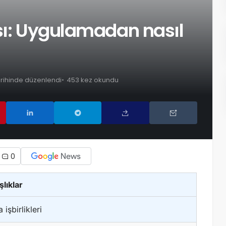
sı: Uygulamadan nasıl
arihinde düzenlendi
453 kez okundu
0
şlıklar
işbirlikleri