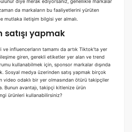
k
ulunur diye merak ediyorsanız, genellikle markalar
l
 zaman da markaların bu faaliyetlerini yürüten
e
e mutlaka iletişim bilgisi yer almalı.
m
e
n satışı yapmak
n
a
s
ve influencerların tamamı da artık Tiktok’ta yer
ı
l
ileşime giren, gerekli etiketler yer alan ve trend
y
durumu kullanabilmek için, sponsor markalar dışında
a
mak. Sosyal medya üzerinden satış yapmak birçok
p
 video odaklı bir yer olmasından ötürü takipçiler
ı
l
a. Bunun avantajı, takipçi kitlenize ürün
ı
gi ürünleri kullanabilirsiniz?
r
?
J
e
t
o