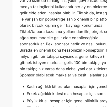
var ve sizin de tanıdığınız, yakın çevrenizde sos
medya takipçilerini kullanarak her ay on binlerce 
gelir elde eden insanlar olabilir. Tiktok da, Inst
ile yarışan bir popülerliğe sahip önemli bir platf
olarak birçok kişinin gelir kaynağı konumunda.
Tiktok’ta para kazanma yollarından ilki, birçok s
ağda aynı modelle gelir elde edebileceğiniz
sponsorluklar. Peki sponsor nedir ve nasıl bulun
Burada en önemli konu hesabınızın konseptidir. 
milyon gibi bir takipçi sayısında, genel kitleye (
gitmek isteyen markalar gelir. 100 bin takipçi y
bin takipçiniz varsa daha niche, yani dar kitleler
Sponsor olabilecek markalar ve çeşitli alanlar şu
Kadın ağırlıklı kitlesi olan hesaplar için yemek
Erkek ağırlıklı kitlesi olan hesaplar için spor
Büyük kitleli hesaplar için genel bilinirlik ar