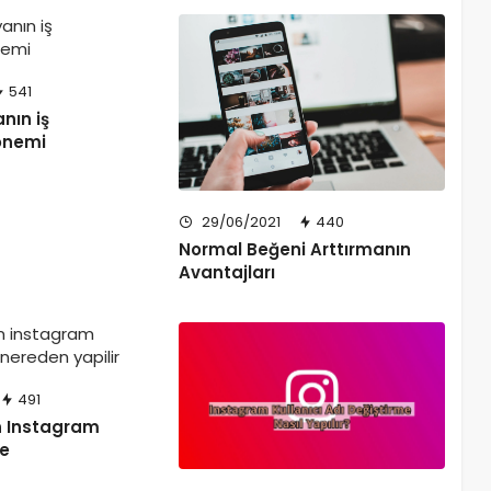
541
nın iş
önemi
29/06/2021
440
Normal Beğeni Arttırmanın
Avantajları
491
n Instagram
me