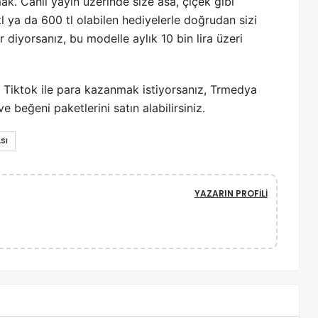
k. Canlı yayın üzerinde size asa, çiçek gibi
?
 tl ya da 600 tl olabilen hediyelerle doğrudan sizi
r diyorsanız, bu modelle aylık 10 bin lira üzeri
 Tiktok ile para kazanmak istiyorsanız, Trmedya
e beğeni paketlerini satın alabilirsiniz.
SI
YAZARIN PROFILI