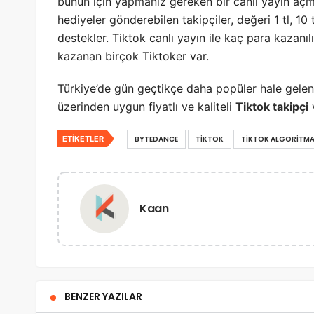
bunun için yapmanız gereken bir canlı yayın açma
hediyeler gönderebilen takipçiler, değeri 1 tl, 10
destekler. Tiktok canlı yayın ile kaç para kazanılı
kazanan birçok Tiktoker var.
Türkiye’de gün geçtikçe daha popüler hale gelen
üzerinden uygun fiyatlı ve kaliteli
Tiktok takipçi
v
ETIKETLER
BYTEDANCE
TIKTOK
TIKTOK ALGORITMA
Kaan
BENZER YAZILAR