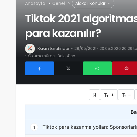
Anasayfa
Genel
Alakalı Konular
Tiktok 2021 algoritma
para kazanılır?
Kaan
tarafından
28/05/2021
20.05.2026 20:29 t
Okuma süresi: 3dk, 41sn
+
-
Ba
Tiktok para kazanma yolları: Sponsorlarla 
1