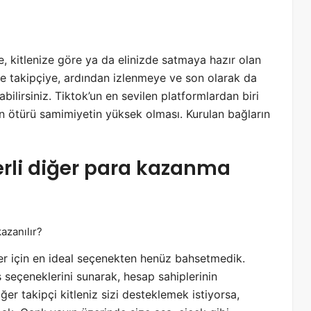
n
l
a
n
e, kitlenize göre ya da elinizde satmaya hazır olan
a
önce takipçiye, ardından izlenmeye ve son olarak da
s
ilirsiniz. Tiktok’un en sevilen platformlardan biri
ı
l
an ötürü samimiyetin yüksek olması. Kurulan bağların
p
a
r
çerli diğer para kazanma
a
k
a
z
a
n
r için en ideal seçenekten henüz bahsetmedik.
ı
l
 seçeneklerini sunarak, hesap sahiplerinin
ı
Eğer takipçi kitleniz sizi desteklemek istiyorsa,
r