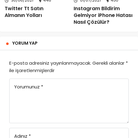
30/06/2021
446
01/07/2021
450
Twitter Tt Satın
Instagram Bildirim
Almanın Yolları
Gelmiyor iPhone Hatası
Nasıl Çözülür?
YORUM YAP
E-posta adresiniz yayınlanmayacak.
Gerekli alanlar
*
ile işaretlenmişlerdir
Yorumunuz
*
Adınız
*