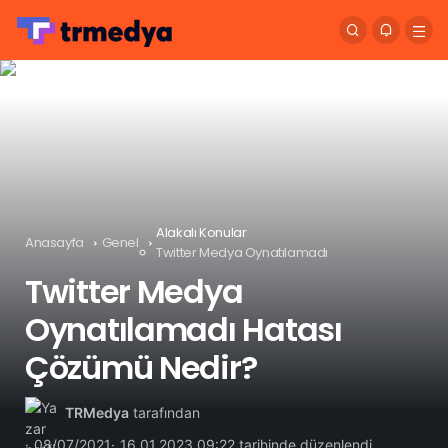
Alakalı Konular
Anasayfa
Genel
Twitter Medya Oynatılamadı
Twitter Medya
Oynatılamadı Hatası
Çözümü Nedir?
TRMedya
tarafından
08/07/2021
16.01.2023 09:22 tarihinde düzenlendi