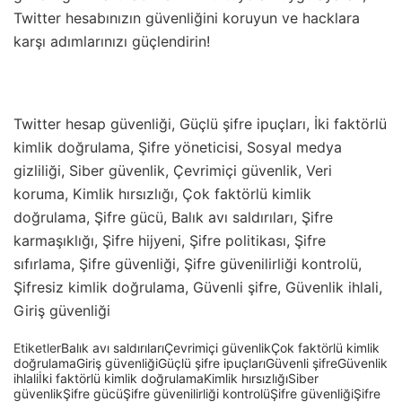
Twitter hesabınızın güvenliğini koruyun ve hacklara
karşı adımlarınızı güçlendirin!
Twitter hesap güvenliği, Güçlü şifre ipuçları, İki faktörlü
kimlik doğrulama, Şifre yöneticisi, Sosyal medya
gizliliği, Siber güvenlik, Çevrimiçi güvenlik, Veri
koruma, Kimlik hırsızlığı, Çok faktörlü kimlik
doğrulama, Şifre gücü, Balık avı saldırıları, Şifre
karmaşıklığı, Şifre hijyeni, Şifre politikası, Şifre
sıfırlama, Şifre güvenliği, Şifre güvenilirliği kontrolü,
Şifresiz kimlik doğrulama, Güvenli şifre, Güvenlik ihlali,
Giriş güvenliği
Etiketler
Balık avı saldırıları
Çevrimiçi güvenlik
Çok faktörlü kimlik
doğrulama
Giriş güvenliği
Güçlü şifre ipuçları
Güvenli şifre
Güvenlik
ihlali
İki faktörlü kimlik doğrulama
Kimlik hırsızlığı
Siber
güvenlik
Şifre gücü
Şifre güvenilirliği kontrolü
Şifre güvenliği
Şifre