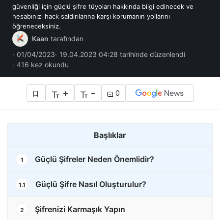
güvenliği için güçlü şifre tüyoları hakkında bilgi edinecek ve
hesabınızı hack saldırılarına karşı korumanın yollarını
öğreneceksiniz.
Kaan
tarafından
01/04/2023
19.04.2023 04:28 tarihinde düzenlendi
416 kez okundu
+
-
0
Başlıklar
Güçlü Şifreler Neden Önemlidir?
1
Güçlü Şifre Nasıl Oluşturulur?
1.1
Şifrenizi Karmaşık Yapın
2