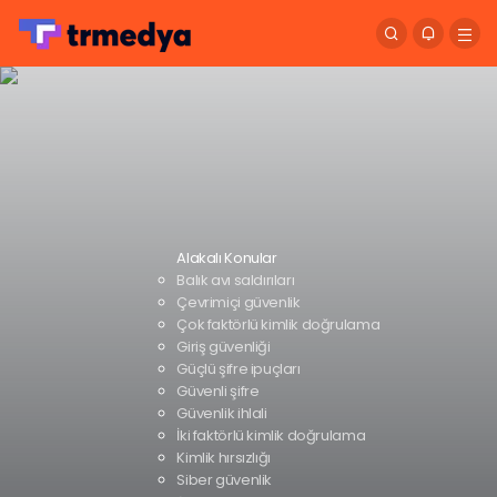
Alakalı Konular
Balık avı saldırıları
Çevrimiçi güvenlik
Çok faktörlü kimlik doğrulama
Giriş güvenliği
Güçlü şifre ipuçları
Güvenli şifre
Güvenlik ihlali
İki faktörlü kimlik doğrulama
Kimlik hırsızlığı
Siber güvenlik