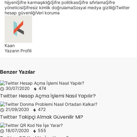
hijyeni
Şifre karmaşıklığı
Şifre politikası
Şifre sıfırlama
Şifre
yöneticisi
Şifresiz kimlik doğrulama
Sosyal medya gizliliği
Twitter
hesap güvenliği
Veri koruma
Kaan
Yazarın Profili
Benzer Yazılar
30/07/2020
474
Twitter Hesap Açma İşlemi Nasıl Yapılır?
21/09/2020
472
Twitter Takipçi Almak Güvenilir Mi?
18/07/2020
555