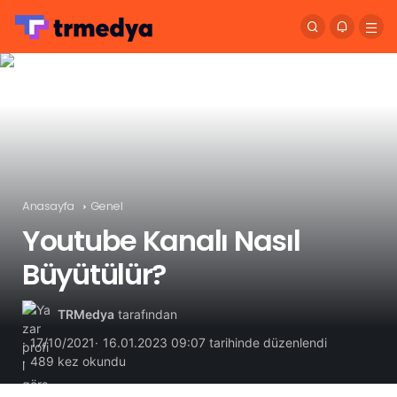
Anasayfa
Genel
Youtube Kanalı Nasıl
Büyütülür?
TRMedya
tarafından
17/10/2021
16.01.2023 09:07 tarihinde düzenlendi
489 kez okundu