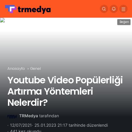
Beğen
Anasayfa
Genel
Youtube Video Popülerliği
Artırma Yöntemleri
Nelerdir?
TRMedya
tarafından
12/07/2021
25.01.2023 21:17 tarihinde düzenlendi
441 kez okundu