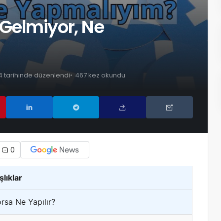
Gelmiyor, Ne
24 tarihinde düzenlendi
467 kez okundu
0
şlıklar
sa Ne Yapılır?