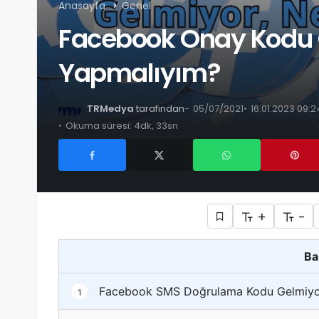
Anasayfa
Genel
Facebook Onay Kodu 
Yapmalıyım?
TRMedya
tarafından
05/07/2021
16.01.2023 09:
Okuma süresi: 4dk, 33sn
+
-
Ba
Facebook SMS Doğrulama Kodu Gelmiyor
1