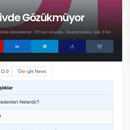
şivde Gözükmüyor
ihinde düzenlendi
727 kez okundu
Okuma süresi: 3dk, 57sn
0
şlıklar
denleri Nelerdir?
?