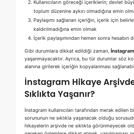
Kullanıcıların göreceği içeriklerin; devlet büy
toplum düzenine aykırı olmadığına emin olm
Paylaşımı sağlanan içeriğin, içerik için belir
kaldırılmadığına emin olmak
İçerik paylaşımından hemen sonra hesabın
Gibi durumlara dikkat edildiği zaman,
İnstagram
yaşanmayacaktır. Ayrıca, bu tür durumlar söz k
alanına girilerek içeriğin kopyalanması sağlanabil
İnstagram Hikaye Arşivd
Sıklıkta Yaşanır?
İnstagram kullanıcıları tarafından merak edilen 
sorununun ne sıklıkla yaşanacak olduğu sorusudur
hikayelerin arşivde ne sıklıkta görünmeyecek o
gereken önlemlere dikkat etmek, yapılmaması g