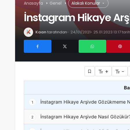
Anasayfa
Genel
Alakalı Konular
İnstagram Hikaye Ar
Kaan
tarafından
24/01/2021
25.01.2023 13:17 tar
+
-
Ba
İnstagram Hikaye Arşivde Gözükmeme Ne
1
İnstagram Hikaye Arşivde Nasıl Gözükür
2