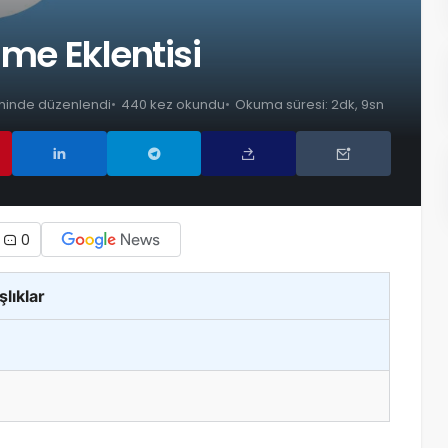
lme Eklentisi
rihinde düzenlendi
440 kez okundu
Okuma süresi: 2dk, 9sn
0
şlıklar