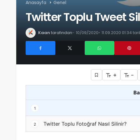
Anasayfa
Genel
Twitter Toplu Tweet Si
Kaan
tarafından
10/09/2020
11.09.2020 01:34 ta
+
-
Ba
1
Twitter Toplu Fotoğraf Nasıl Silinir?
2