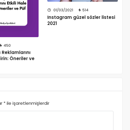
01/03/2021
514
Instagram güzel sözler listesi
2021
450
 Reklamlarını
irin: Öneriler ve
ar
*
ile işaretlenmişlerdir