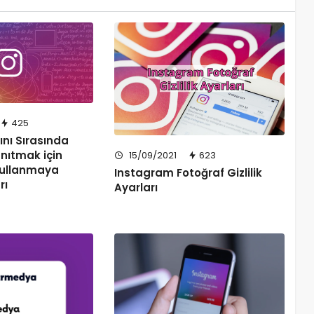
425
ını Sırasında
anıtmak için
15/09/2021
623
Kullanmaya
Instagram Fotoğraf Gizlilik
rı
Ayarları