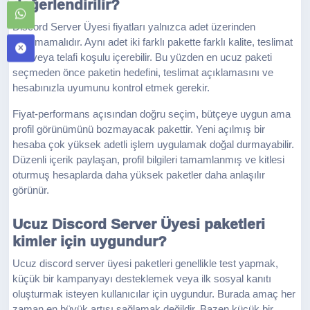
değerlendirilir?
Discord Server Üyesi fiyatları yalnızca adet üzerinden
okunmamalıdır. Aynı adet iki farklı pakette farklı kalite, teslimat
hızı veya telafi koşulu içerebilir. Bu yüzden en ucuz paketi
seçmeden önce paketin hedefini, teslimat açıklamasını ve
hesabınızla uyumunu kontrol etmek gerekir.
Fiyat-performans açısından doğru seçim, bütçeye uygun ama
profil görünümünü bozmayacak pakettir. Yeni açılmış bir
hesaba çok yüksek adetli işlem uygulamak doğal durmayabilir.
Düzenli içerik paylaşan, profil bilgileri tamamlanmış ve kitlesi
oturmuş hesaplarda daha yüksek paketler daha anlaşılır
görünür.
Ucuz Discord Server Üyesi paketleri
kimler için uygundur?
Ucuz discord server üyesi paketleri genellikle test yapmak,
küçük bir kampanyayı desteklemek veya ilk sosyal kanıtı
oluşturmak isteyen kullanıcılar için uygundur. Burada amaç her
zaman en büyük artışı sağlamak değildir. Bazen küçük bir