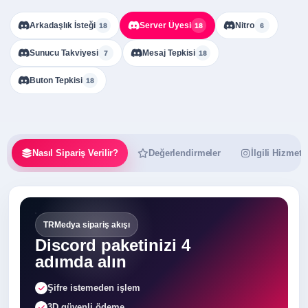
Arkadaşlık İsteği
Server Üyesi
Nitro
18
18
6
Sunucu Takviyesi
Mesaj Tepkisi
7
18
Buton Tepkisi
18
Nasıl Sipariş Verilir?
Değerlendirmeler
İlgili Hizmetl
TRMedya sipariş akışı
Discord paketinizi 4
adımda alın
Şifre istemeden işlem
3D güvenli ödeme