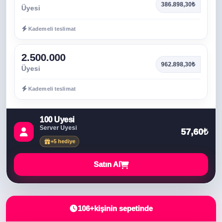
386.898,30₺
Üyesi
Kademeli teslimat
2.500.000
962.898,30₺
Üyesi
Kademeli teslimat
100 Üyesi
Server Üyesi
57,60₺
+5 hediye
Satın Al
106+
kişinin sepetinde