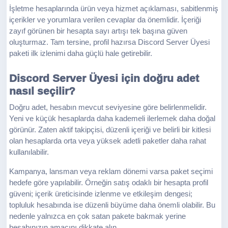
İşletme hesaplarında ürün veya hizmet açıklaması, sabitlenmiş
içerikler ve yorumlara verilen cevaplar da önemlidir. İçeriği
zayıf görünen bir hesapta sayı artışı tek başına güven
oluşturmaz. Tam tersine, profil hazırsa Discord Server Üyesi
paketi ilk izlenimi daha güçlü hale getirebilir.
Discord Server Üyesi için doğru adet
nasıl seçilir?
Doğru adet, hesabın mevcut seviyesine göre belirlenmelidir.
Yeni ve küçük hesaplarda daha kademeli ilerlemek daha doğal
görünür. Zaten aktif takipçisi, düzenli içeriği ve belirli bir kitlesi
olan hesaplarda orta veya yüksek adetli paketler daha rahat
kullanılabilir.
Kampanya, lansman veya reklam dönemi varsa paket seçimi
hedefe göre yapılabilir. Örneğin satış odaklı bir hesapta profil
güveni; içerik üreticisinde izlenme ve etkileşim dengesi;
topluluk hesabında ise düzenli büyüme daha önemli olabilir. Bu
nedenle yalnızca en çok satan pakete bakmak yerine
hesabınızın amacını dikkate alın.