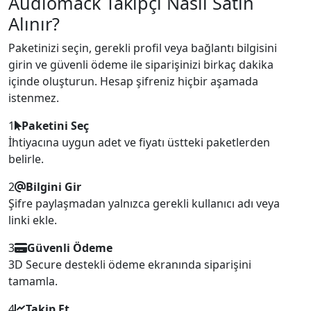
Audiomack Takipçi Nasıl Satın
Alınır?
Paketinizi seçin, gerekli profil veya bağlantı bilgisini
girin ve güvenli ödeme ile siparişinizi birkaç dakika
içinde oluşturun. Hesap şifreniz hiçbir aşamada
istenmez.
1
Paketini Seç
İhtiyacına uygun adet ve fiyatı üstteki paketlerden
belirle.
2
Bilgini Gir
Şifre paylaşmadan yalnızca gerekli kullanıcı adı veya
linki ekle.
3
Güvenli Ödeme
3D Secure destekli ödeme ekranında siparişini
tamamla.
4
Takip Et