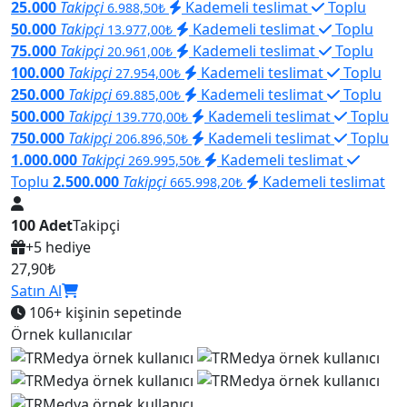
25.000
Takipçi
Kademeli teslimat
Toplu
6.988,50₺
50.000
Takipçi
Kademeli teslimat
Toplu
13.977,00₺
75.000
Takipçi
Kademeli teslimat
Toplu
20.961,00₺
100.000
Takipçi
Kademeli teslimat
Toplu
27.954,00₺
250.000
Takipçi
Kademeli teslimat
Toplu
69.885,00₺
500.000
Takipçi
Kademeli teslimat
Toplu
139.770,00₺
750.000
Takipçi
Kademeli teslimat
Toplu
206.896,50₺
1.000.000
Takipçi
Kademeli teslimat
269.995,50₺
Toplu
2.500.000
Takipçi
Kademeli teslimat
665.998,20₺
100 Adet
Takipçi
+5 hediye
27,90₺
Satın Al
106+
kişinin sepetinde
Örnek kullanıcılar