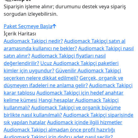
Siparişin işleme alınır; durumunu destek veya sipariş
sorgudan izleyebilirsin.
Paket Seçmeye Başla
İçerik Haritası
Audiomack Takipçi nedir?
Audiomack Takipçi satın al
aramasında kullanıcı ne bekler?
Audiomack Takipçi nasıl
satın alınır?
Audiomack Takipçi fiyatları nasıl
değerlendirilir?
Ucuz Audiomack Takipçi paketleri
kimler için uygundur?
Güvenilir Audiomack Takipçi
seçerken nelere dikkat edilmeli?
Gerçek, organik ve
düşmeyen ifadeleri ne anlama gelir?
Audiomack Takipçi
karar tablosu
Audiomack Takipçi için hedef anahtar
kelime kümesi
Hangi hesaplar Audiomack Takipçi
kullanmalı?
Audiomack Takipçi ve organik büyüme
birlikte nasıl kullanılmalı?
Audiomack Takipçi siparişinde
sık yapılan hatalar
Audiomack içinde ilgili hizmetler
Audiomack Takipçi almadan önce profil hazırlığı
Audiomack Takipçi için doğru adet nasıl seçilir?