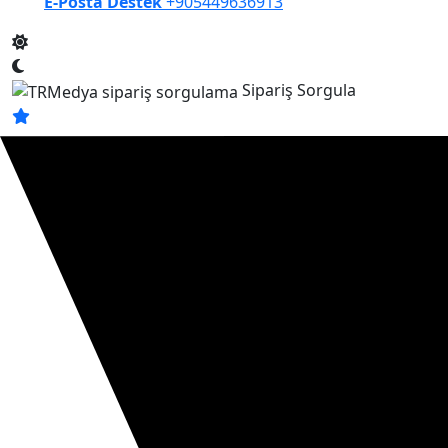
E-Posta Destek
+905449636913
Sipariş Sorgula