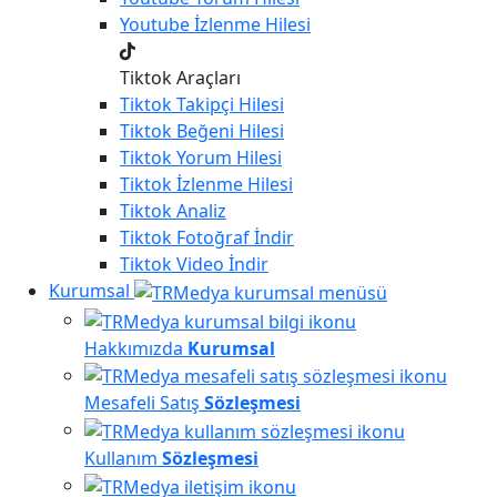
Youtube
İzlenme Hilesi
Tiktok Araçları
Tiktok
Takipçi Hilesi
Tiktok
Beğeni Hilesi
Tiktok
Yorum Hilesi
Tiktok
İzlenme Hilesi
Tiktok
Analiz
Tiktok
Fotoğraf İndir
Tiktok
Video İndir
Kurumsal
Hakkımızda
Kurumsal
Mesafeli Satış
Sözleşmesi
Kullanım
Sözleşmesi