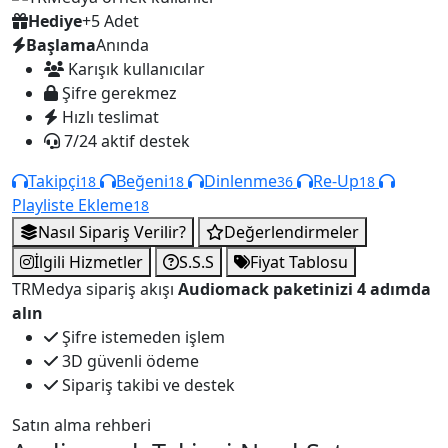
Hediye
+5 Adet
Başlama
Anında
Karışık kullanıcılar
Şifre gerekmez
Hızlı teslimat
7/24 aktif destek
Takipçi
Beğeni
Dinlenme
Re-Up
18
18
36
18
Playliste Ekleme
18
Nasıl Sipariş Verilir?
Değerlendirmeler
İlgili Hizmetler
S.S.S
Fiyat Tablosu
TRMedya sipariş akışı
Audiomack paketinizi 4 adımda
alın
Şifre istemeden işlem
3D güvenli ödeme
Sipariş takibi ve destek
Satın alma rehberi