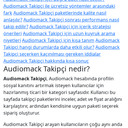
Audiomack Takipçi ile ücretsiz yöntemler arasındaki
fark
Audiomack Takipçi paketlerinde kalite nasıl
anlaşılır?
Audiomack Takipçi sonrası performans nasıl
takip edilir?
Audiomack Takipçi için içerik stratejisi
önerileri
Audiomack Takipçi için uzun kuyruk arama
niyetleri
Audiomack Takipçi için kısa tanım
Audiomack
Takipçi hangi durumlarda daha etkili olur?
Audiomack
Takipçi seçerken kaçınılması gereken iddialar
Audiomack Takipçi hakkında kısa sonuç
Audiomack Takipçi nedir?
Audiomack Takipçi
, Audiomack hesabında profilin
sosyal kanıtını artırmak isteyen kullanıcılar için
hazırlanmış ticari bir kategori sayfasıdır. Kullanıcı bu
sayfada takipçi paketlerini inceler, adet ve fiyat aralığını
karşılaştırır, ardından kendisine uygun paketi seçerek
sipariş oluşturur.
Audiomack Takipçi arayan kullanıcıların çoğu aynı anda