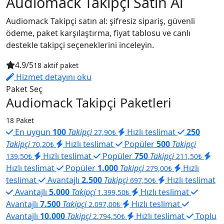
Audiomack Takipçi Satın Al
Audiomack Takipçi satın al: şifresiz sipariş, güvenli
ödeme, paket karşılaştırma, fiyat tablosu ve canlı
destekle takipçi seçeneklerini inceleyin.
4.9/5
18 aktif paket
Hizmet detayını oku
Paket Seç
Audiomack Takipçi Paketleri
18 Paket
En uygun
100
Takipçi
Hızlı teslimat
250
27,90₺
Takipçi
Hızlı teslimat
Popüler
500
Takipçi
70,20₺
Hızlı teslimat
Popüler
750
Takipçi
139,50₺
211,50₺
Hızlı teslimat
Popüler
1.000
Takipçi
Hızlı
279,00₺
teslimat
Avantajlı
2.500
Takipçi
Hızlı teslimat
697,50₺
Avantajlı
5.000
Takipçi
Hızlı teslimat
1.399,50₺
Avantajlı
7.500
Takipçi
Hızlı teslimat
2.097,00₺
Avantajlı
10.000
Takipçi
Hızlı teslimat
Toplu
2.794,50₺