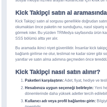
sosyal medya hizmeti arayan kullanıcılar için kritik bir 
Kick Takipçi satın al aramasında
Kick Takipçi satın al sorgusu genellikle doğrudan satın 
okumaktan önce paketin ne sunduğunu, nasıl sipariş ve
görmek ister. Bu yüzden TRMedya sayfasında ürün kartl
SSS bölümü altta yer alır.
Bu aramada ikinci niyet güvenliktir. İnsanlar kick takipç
bağlantı girilirse ne olur, teslimat ne kadar sürer gibi so
yanıtlar ve satın alma adımına geçmeden önce tereddütl
Kick Takipçi nasıl satın alınır?
Paketleri karşılaştırın:
Adet, fiyat, hediye ve tes
Hesabınıza uygun seçeneği belirleyin:
Yeni he
dönemlerinde daha yüksek adetler tercih edilebili
Kullanıcı adı veya profil bağlantısı girin:
Bilgiy
önemlidir.