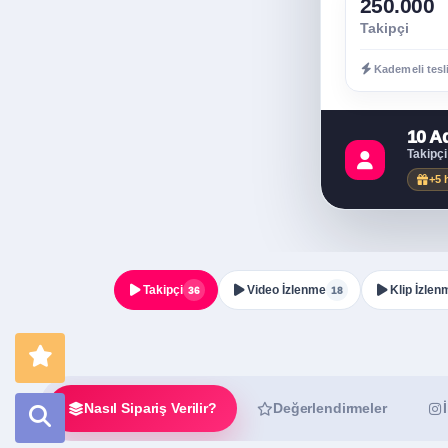
250.000
Takipçi
Kademeli tesl
10 A
Takipçi
+5 
Takipçi
Video İzlenme
Klip İzlen
36
18
Nasıl Sipariş Verilir?
Değerlendirmeler