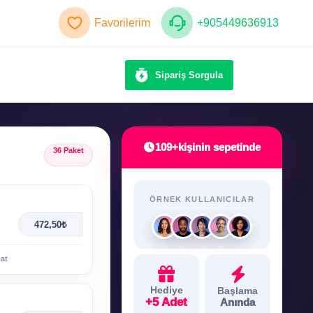
Favorilerim
+905449636913
Sipariş Sorgula
109+
kişinin sepetinde
36 Paket
ÖRNEK KULLANICILAR
472,50₺
mat
Hediye
Başlama
+5 Adet
Anında