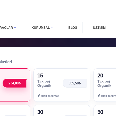
ARAÇLAR
KURUMSAL
BLOG
İLETİŞİM
ketleri
15
20
Takipçi
Takipçi
234,00₺
355,50₺
Organik
Organik
Hızlı teslimat
Hızlı tesli
30
50