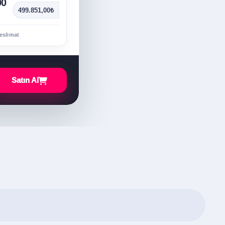
00
499.851,00₺
eslimat
Satın Al