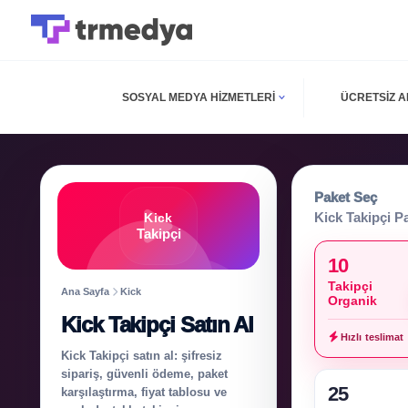
SOSYAL MEDYA HIZMETLERI
ÜCRETSIZ 
Paket Seç
Kick Takipçi Pa
Kick
Takipçi
10
Takipçi
Ana Sayfa
Kick
Organik
Kick Takipçi Satın Al
Hızlı teslimat
Kick Takipçi satın al: şifresiz
sipariş, güvenli ödeme, paket
25
karşılaştırma, fiyat tablosu ve