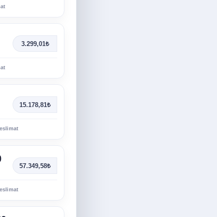
mat
3.299,01₺
mat
15.178,81₺
eslimat
0
57.349,58₺
eslimat