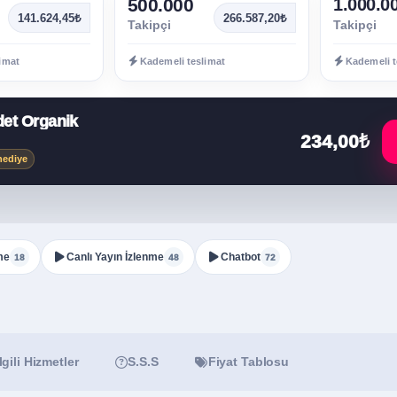
500.000
1.000.0
141.624,45₺
266.587,20₺
Takipçi
Takipçi
imat
Kademeli teslimat
Kademeli t
det Organik
234,00₺
hediye
me
Canlı Yayın İzlenme
Chatbot
18
48
72
İlgili Hizmetler
S.S.S
Fiyat Tablosu