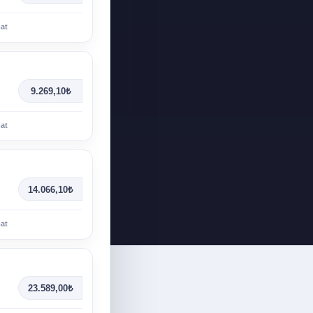
mat
9.269,10₺
mat
14.066,10₺
mat
23.589,00₺