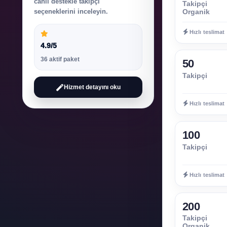
canlı destekle takipçi
Takipçi
seçeneklerini inceleyin.
Organik
Hızlı teslimat
4.9/5
36 aktif paket
50
Takipçi
Hizmet detayını oku
Hızlı teslimat
100
Takipçi
Hızlı teslimat
200
Takipçi
Organik