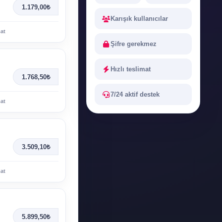
1.179,00₺
Karışık kullanıcılar
mat
Şifre gerekmez
Hızlı teslimat
1.768,50₺
7/24 aktif destek
mat
3.509,10₺
mat
5.899,50₺