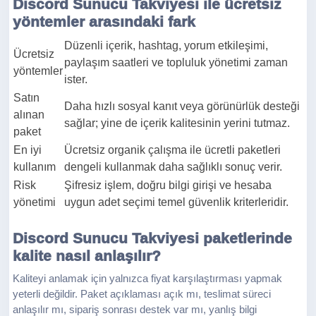
Discord Sunucu Takviyesi ile ücretsiz
yöntemler arasındaki fark
Düzenli içerik, hashtag, yorum etkileşimi,
Ücretsiz
paylaşım saatleri ve topluluk yönetimi zaman
yöntemler
ister.
Satın
Daha hızlı sosyal kanıt veya görünürlük desteği
alınan
sağlar; yine de içerik kalitesinin yerini tutmaz.
paket
En iyi
Ücretsiz organik çalışma ile ücretli paketleri
kullanım
dengeli kullanmak daha sağlıklı sonuç verir.
Risk
Şifresiz işlem, doğru bilgi girişi ve hesaba
yönetimi
uygun adet seçimi temel güvenlik kriterleridir.
Discord Sunucu Takviyesi paketlerinde
kalite nasıl anlaşılır?
Kaliteyi anlamak için yalnızca fiyat karşılaştırması yapmak
yeterli değildir. Paket açıklaması açık mı, teslimat süreci
anlaşılır mı, sipariş sonrası destek var mı, yanlış bilgi