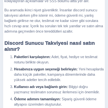
kolaylaştıran açıklamalar ve SSS bölümü altta yer alır.
Bu aramada ikinci niyet güvenliktir. İnsanlar discord sunucu
takviyesi alırken şifre istenir mi, ödeme güvenli mi, yanlış
bağlantı girilirse ne olur, teslimat ne kadar sürer gibi sorulara
hızlı cevap arar. İçerik bu soruları tek tek yanıtlar ve satın alma
adımına geçmeden önce tereddütleri azaltır.
Discord Sunucu Takviyesi nasıl satın
alınır?
Paketleri karşılaştırın:
Adet, fiyat, hediye ve teslimat
notunu birlikte okuyun.
Hesabınıza uygun seçeneği belirleyin:
Yeni hesaplarda
daha küçük paketler, kampanya dönemlerinde daha
yüksek adetler tercih edilebilir.
Kullanıcı adı veya bağlantı girin:
Bilgiyi doğru
yazmanız teslimatın sorunsuz ilerlemesi için önemlidir.
Ödeme adımını tamamlayın:
Sipariş güvenli ödeme
altyapısı üzerinden oluşturulur.