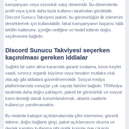
kampanyası veya sezonluk satış dönemidir. Bu dönemlerde
profil veya içerik daha fazla kullanıcı tarafından görülebilir.
Discord Sunucu Takviyesi paketi, bu görünürlüğün ilk izlenimini
desteklemek için kullanılabilir; fakat kampanyanın başarısı hâlâ
teklifin kalitesine, içeriğin netliğine ve hedef kitlenin doğru
seçilmesine bağlıdır.
Discord Sunucu Takviyesi seçerken
kaçınılması gereken iddialar
Sağlıklı bir satın alma kararında garanti sıralama, kesin keşfet
vaadi, sınırsız organik büyüme veya hesabın mutlaka viral
olacağı gibi iddialara güvenilmemelidir. Sosyal medya
platformlarında sonuçlar çok sayıda faktöre bağlıdır. TRMedya
tarafında daha doğru yaklaşım; paketi bir görünürlük ve sosyal
kanıt desteği olarak konumlandırmak, abartılı vaatlerle
kullanıcıyı yanıltmamaktır.
Bu nedenle kategori açıklamalarında şifre istememe, güvenli
ödeme, doğru bağlantı girişi, paket açıklamasını okuma ve
destek kanalını kullanma gibi pratik konular öne çıkarılır.