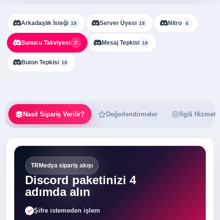
Arkadaşlık İsteği
Server Üyesi
Nitro
18
18
6
Sunucu Takviyesi
Mesaj Tepkisi
7
18
Buton Tepkisi
18
Nasıl Sipariş Verilir?
Değerlendirmeler
İlgili Hizmetl
TRMedya sipariş akışı
Discord paketinizi 4
adımda alın
Şifre istemeden işlem