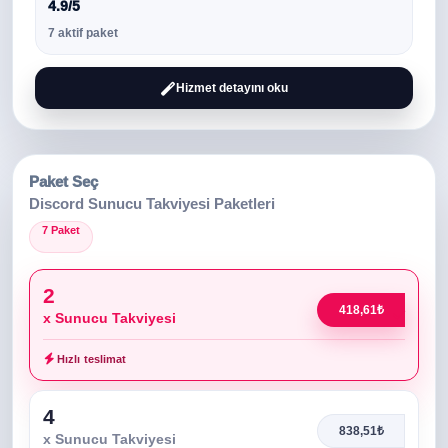
4.9/5
7 aktif paket
Hizmet detayını oku
Paket Seç
Discord Sunucu Takviyesi Paketleri
7 Paket
2
418,61₺
x Sunucu Takviyesi
Hızlı teslimat
4
838,51₺
x Sunucu Takviyesi