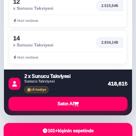
12
2.515,54₺
x Sunucu Takviyesi
Hızlı teslimat
14
2.934,14₺
x Sunucu Takviyesi
Hızlı teslimat
2 x Sunucu Takviyesi
Sunucu Takviyesi
418,61₺
+5 hediye
Satın Al
101+
kişinin sepetinde