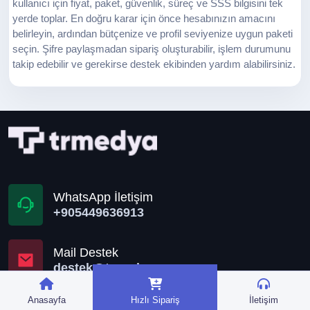
kullanıcı için fiyat, paket, güvenlik, süreç ve SSS bilgisini tek
yerde toplar. En doğru karar için önce hesabınızın amacını
belirleyin, ardından bütçenize ve profil seviyenize uygun paketi
seçin. Şifre paylaşmadan sipariş oluşturabilir, işlem durumunu
takip edebilir ve gerekirse destek ekibinden yardım alabilirsiniz.
WhatsApp İletişim
+905449636913
Mail Destek
destek@trmedya.co
Anasayfa
Hızlı Sipariş
İletişim