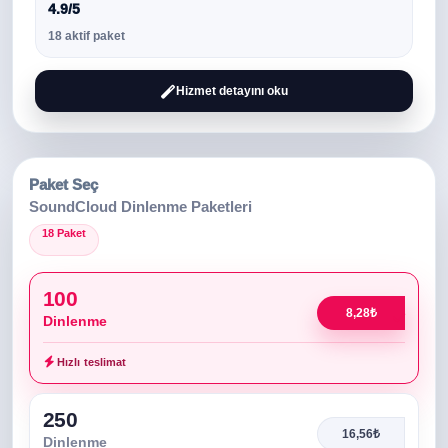
4.9/5
18 aktif paket
Hizmet detayını oku
Paket Seç
SoundCloud Dinlenme Paketleri
18 Paket
100
8,28₺
Dinlenme
Hızlı teslimat
250
16,56₺
Dinlenme