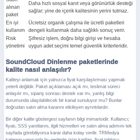
Daha hızlı sosyal kanıt veya görünürlük desteği
alınan
sağlar; yine de içerik kalitesinin yerini tutmaz.
paket
En iyi
Ücretsiz organik çalışma ile ücretli paketleri
kullanım
dengeli kullanmak daha sağlıklı sonuç verir.
Risk
Şifresiz işlem, doğru bilgi girişi ve hesaba
yönetimi
uygun adet seçimi temel güvenlik kriterleridir.
SoundCloud Dinlenme paketlerinde
kalite nasıl anlaşılır?
Kaliteyi anlamak için yalnızca fiyat karşılaştırması yapmak
yeterli değildir. Paket açıklaması açık mı, teslimat süreci
anlaşılır mı, sipariş sonrası destek var mı, yanlış bilgi
durumunda ulaşılabilecek bir kanal sunuluyor mu? Bunlar
doğrudan satın alma kararını etkileyen ayrıntılardır.
Bir diğer kalite göstergesi sayfanın bilgi mimarisidir. Kullanıcı;
fiyatı, SSS yanıtlarını, ilgili hizmetleri ve satın alma adımını tek
sayfada görebiliyorsa karar daha kolay verilir. TRMedya
kategori yapısında bu nedenle ürün kartları, fiyat tablosu,