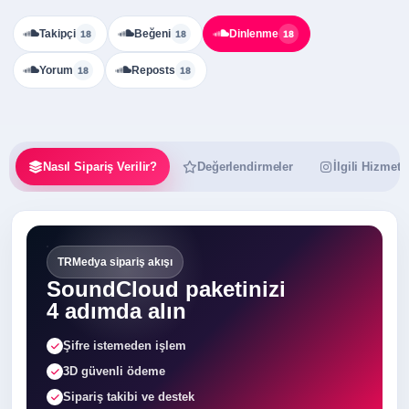
Takipçi
Beğeni
Dinlenme
18
18
18
Yorum
Reposts
18
18
Nasıl Sipariş Verilir?
Değerlendirmeler
İlgili Hizmetl
TRMedya sipariş akışı
SoundCloud paketinizi
4 adımda alın
Şifre istemeden işlem
3D güvenli ödeme
Sipariş takibi ve destek