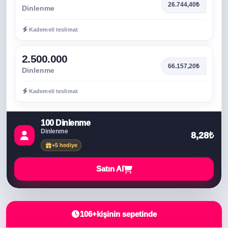
26.744,40₺
Dinlenme
Kademeli teslimat
2.500.000
66.157,20₺
Dinlenme
Kademeli teslimat
100 Dinlenme
Dinlenme
8,28₺
+5 hediye
Satın Al
106+
kişinin sepetinde