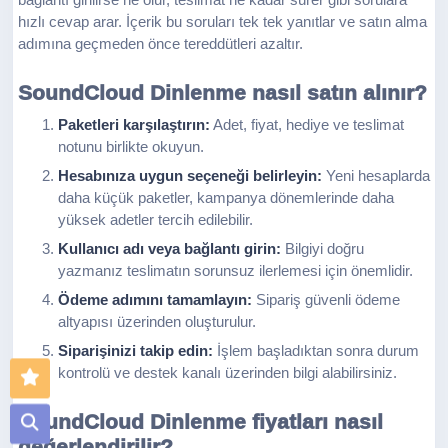
bağlantı girilirse ne olur, teslimat ne kadar sürer gibi sorulara
hızlı cevap arar. İçerik bu soruları tek tek yanıtlar ve satın alma
adımına geçmeden önce tereddütleri azaltır.
SoundCloud Dinlenme nasıl satın alınır?
Paketleri karşılaştırın:
Adet, fiyat, hediye ve teslimat
notunu birlikte okuyun.
Hesabınıza uygun seçeneği belirleyin:
Yeni hesaplarda
daha küçük paketler, kampanya dönemlerinde daha
yüksek adetler tercih edilebilir.
Kullanıcı adı veya bağlantı girin:
Bilgiyi doğru
yazmanız teslimatın sorunsuz ilerlemesi için önemlidir.
Ödeme adımını tamamlayın:
Sipariş güvenli ödeme
altyapısı üzerinden oluşturulur.
Siparişinizi takip edin:
İşlem başladıktan sonra durum
kontrolü ve destek kanalı üzerinden bilgi alabilirsiniz.
SoundCloud Dinlenme fiyatları nasıl
değerlendirilir?