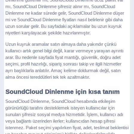
Dinlenme güvenilir mi, SoundCloud Dinlenme ucuz paket var
mı, SoundCloud Dinlenme şifresiz alınır mı, SoundCloud
Dinlenme ne kadar sürede gelir, SoundCloud Dinlenme düşer
mi ve SoundCloud Dinlenme fiyatları nasıl belirlenir gibi daha
uzun sorular gelir. Bu sayfadaki açıklamalar bu uzun kuyruk
niyetleri karşılayacak şekilde hazırlanmıştır.
Uzun kuyruk aramalar satın almaya daha yakındır çünkü
kullanıcı artık genel bilgi değil, karar vermeye yarayan ayrıntı
arar. Bu nedenle sayfada fiyat mantığı, güvenlik, doğru adet
seçimi, profil hazırlığı, sipariş sonrası takip ve ilgili hizmetler
ayrı başlıklarla anlatılır. Amaç kelime doldurmak değil, satın
alma öncesi tereddütleri tek tek azaltmaktır.
SoundCloud Dinlenme için kısa tanım
SoundCloud Dinlenme, SoundCloud hesabında etkileşim
görünürlüğü tarafını desteklemek isteyen kullanıcılar için
sunulan şifresiz sosyal medya hizmetidir. İşlem, kullanıcı adı
veya bağlantı üzerinden ilerler; kullanıcıdan hesap şifresi
istenmez. Paket seçimi yapılırken fiyat, adet, teslimat beklentisi