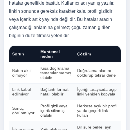
hatalar genellikle basittir. Kullanıcı adı yanlış yazılır,
linkin sonunda gereksiz karakter kalır, profil gizlidir
veya içerik artık yayında değildir. Bu hatalar aracın
çalışmadığı anlamına gelmez; çoğu zaman girilen
bilginin düzeltilmesi yeterlidir.
Muhtemel
Sorun
Çözüm
neden
Kısa doğrulama
Buton aktif
Doğrulama alanını
tamamlanmamış
olmuyor
doldurup tekrar dene
olabilir
Link kabul
Bağlantı formatı
İçeriği tarayıcıda açıp
edilmiyor
hatalı olabilir
linki yeniden kopyala
Profil gizli veya
Herkese açık bir profil
Sonuç
içerik silinmiş
ya da geçerli link
görünmüyor
olabilir
kullan
Bir süre bekle, aynı
İşlem yavaş
Yoğunluk veya