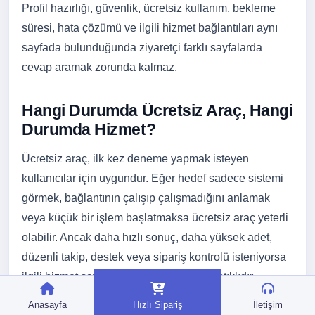
Profil hazırlığı, güvenlik, ücretsiz kullanım, bekleme
süresi, hata çözümü ve ilgili hizmet bağlantıları aynı
sayfada bulunduğunda ziyaretçi farklı sayfalarda
cevap aramak zorunda kalmaz.
Hangi Durumda Ücretsiz Araç, Hangi
Durumda Hizmet?
Ücretsiz araç, ilk kez deneme yapmak isteyen
kullanıcılar için uygundur. Eğer hedef sadece sistemi
görmek, bağlantının çalışıp çalışmadığını anlamak
veya küçük bir işlem başlatmaksa ücretsiz araç yeterli
olabilir. Ancak daha hızlı sonuç, daha yüksek adet,
düzenli takip, destek veya sipariş kontrolü isteniyorsa
ilgili hizmet sayfasına geçmek daha mantıklıdır.
Anasayfa
Hızlı Sipariş
İletişim
İndirme ve analiz sayfalarında ise hizmete geçiş her