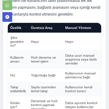
yöntem ise kullanıcının farklı platformlarda tek tek
işlem yapmasını, bağlantı aramasını veya içeriği kendi
imkanlarıyla kontrol etmesini gerektirir.
Özellik
Ücretsiz Araç
Manuel Yöntem
Şifre
gerektirir
Hayır
Hayır
mi?
Daha uzun manuel
Kullanım
Hızlı deneme ve
araştırma veya farklı
amacı
temel işlem
servisler
Kullanıcının manuel
Hız
Yoğunluğa bağlı
adımlarına bağlı
Takip
Sayfa üzerinden
Kullanıcının kendi
edilebilirlik
temel takip
kontrol süreci
Denemek ve hızlı
Kimler
Daha ayrıntılı kontrol
kontrol yapmak
için?
isteyen kullanıcılar
isteyenler