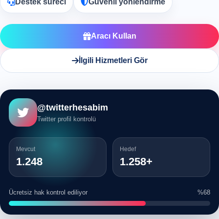
Destek süreci
Güvenli yönlendirme
Aracı Kullan
İlgili Hizmetleri Gör
@twitterhesabim
Twitter profil kontrolü
Mevcut
Hedef
1.248
1.258+
Ücretsiz hak kontrol ediliyor
%68