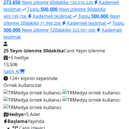
273.650
Yayın izlenme 60dakika
Kademeli
136.076,22₺
teslimat
Toplu
500.000
Yayın izlenme 90dakika
Kademeli teslimat
Toplu
500.000
Yayın
469.199,70₺
izlenme 30dakika
Kademeli teslimat
Toplu
71.998,20₺
500.000
Yayın izlenme 120dakika
Kademeli
323.991,00₺
teslimat
25 Yayın izlenme 30dakika
Canlı Yayın izlenme
+5 hediye
13,50₺
Satın Al
124+
kişinin sepetinde
Örnek kullanıcılar
Hediye
+5 Adet
Başlama
Yayında
Canlı izleyici