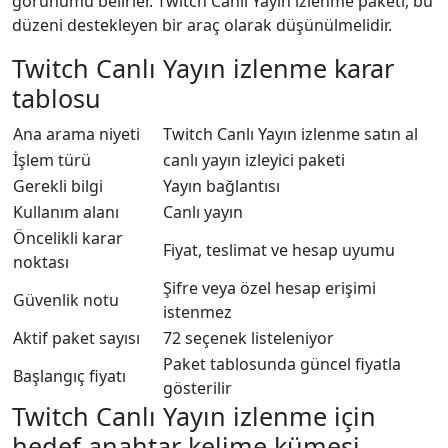
görünümü belirler. Twitch Canlı Yayın izlenme paketi, bu
düzeni destekleyen bir araç olarak düşünülmelidir.
Twitch Canlı Yayın izlenme karar
tablosu
Ana arama niyeti
Twitch Canlı Yayın izlenme satın al
İşlem türü
canlı yayın izleyici paketi
Gerekli bilgi
Yayın bağlantısı
Kullanım alanı
Canlı yayın
Öncelikli karar
Fiyat, teslimat ve hesap uyumu
noktası
Şifre veya özel hesap erişimi
Güvenlik notu
istenmez
Aktif paket sayısı
72 seçenek listeleniyor
Paket tablosunda güncel fiyatla
Başlangıç fiyatı
gösterilir
Twitch Canlı Yayın izlenme için
hedef anahtar kelime kümesi