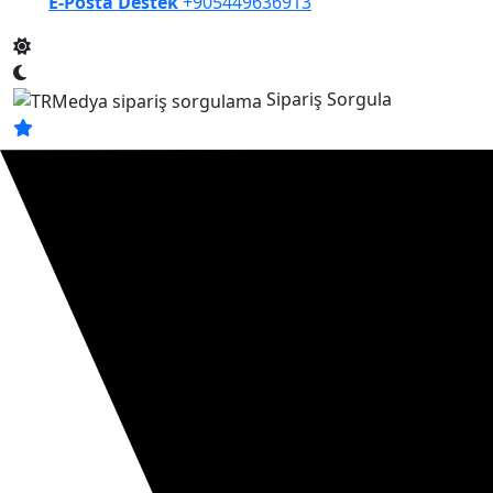
E-Posta Destek
+905449636913
Sipariş Sorgula