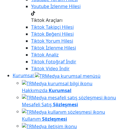
Youtube
İzlenme Hilesi
Tiktok Araçları
Tiktok
Takipçi Hilesi
Tiktok
Beğeni Hilesi
Tiktok
Yorum Hilesi
Tiktok
İzlenme Hilesi
Tiktok
Analiz
Tiktok
Fotoğraf İndir
Tiktok
Video İndir
Kurumsal
Hakkımızda
Kurumsal
Mesafeli Satış
Sözleşmesi
Kullanım
Sözleşmesi