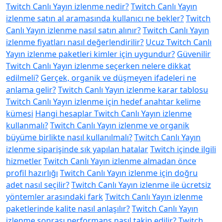
Twitch Canlı Yayın izlenme nedir?
Twitch Canlı Yayın
izlenme satın al aramasında kullanıcı ne bekler?
Twitch
Canlı Yayın izlenme nasıl satın alınır?
Twitch Canlı Yayın
izlenme fiyatları nasıl değerlendirilir?
Ucuz Twitch Canlı
Yayın izlenme paketleri kimler için uygundur?
Güvenilir
Twitch Canlı Yayın izlenme seçerken nelere dikkat
edilmeli?
Gerçek, organik ve düşmeyen ifadeleri ne
anlama gelir?
Twitch Canlı Yayın izlenme karar tablosu
Twitch Canlı Yayın izlenme için hedef anahtar kelime
kümesi
Hangi hesaplar Twitch Canlı Yayın izlenme
kullanmalı?
Twitch Canlı Yayın izlenme ve organik
büyüme birlikte nasıl kullanılmalı?
Twitch Canlı Yayın
izlenme siparişinde sık yapılan hatalar
Twitch içinde ilgili
hizmetler
Twitch Canlı Yayın izlenme almadan önce
profil hazırlığı
Twitch Canlı Yayın izlenme için doğru
adet nasıl seçilir?
Twitch Canlı Yayın izlenme ile ücretsiz
yöntemler arasındaki fark
Twitch Canlı Yayın izlenme
paketlerinde kalite nasıl anlaşılır?
Twitch Canlı Yayın
izlenme sonrası performans nasıl takip edilir?
Twitch