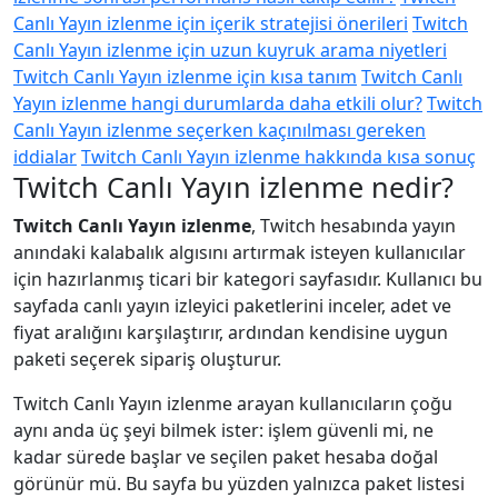
Canlı Yayın izlenme için içerik stratejisi önerileri
Twitch
Canlı Yayın izlenme için uzun kuyruk arama niyetleri
Twitch Canlı Yayın izlenme için kısa tanım
Twitch Canlı
Yayın izlenme hangi durumlarda daha etkili olur?
Twitch
Canlı Yayın izlenme seçerken kaçınılması gereken
iddialar
Twitch Canlı Yayın izlenme hakkında kısa sonuç
Twitch Canlı Yayın izlenme nedir?
Twitch Canlı Yayın izlenme
, Twitch hesabında yayın
anındaki kalabalık algısını artırmak isteyen kullanıcılar
için hazırlanmış ticari bir kategori sayfasıdır. Kullanıcı bu
sayfada canlı yayın izleyici paketlerini inceler, adet ve
fiyat aralığını karşılaştırır, ardından kendisine uygun
paketi seçerek sipariş oluşturur.
Twitch Canlı Yayın izlenme arayan kullanıcıların çoğu
aynı anda üç şeyi bilmek ister: işlem güvenli mi, ne
kadar sürede başlar ve seçilen paket hesaba doğal
görünür mü. Bu sayfa bu yüzden yalnızca paket listesi