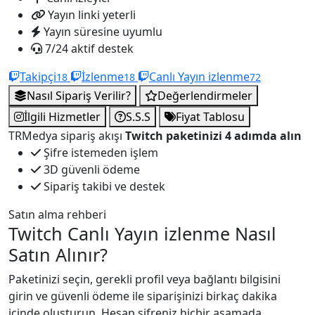
Yayın linki yeterli
Yayın süresine uyumlu
7/24 aktif destek
Takipçi
İzlenme
Canlı Yayın izlenme
18
18
72
Nasıl Sipariş Verilir?
Değerlendirmeler
İlgili Hizmetler
S.S.S
Fiyat Tablosu
TRMedya sipariş akışı
Twitch paketinizi 4 adımda alın
Şifre istemeden işlem
3D güvenli ödeme
Sipariş takibi ve destek
Satın alma rehberi
Twitch Canlı Yayın izlenme Nasıl
Satın Alınır?
Paketinizi seçin, gerekli profil veya bağlantı bilgisini
girin ve güvenli ödeme ile siparişinizi birkaç dakika
içinde oluşturun. Hesap şifreniz hiçbir aşamada