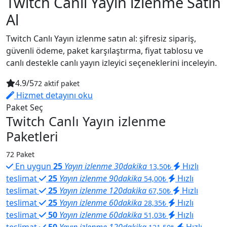
Twitch Canlı Yayın izlenme Satın
Al
Twitch Canlı Yayın izlenme satın al: şifresiz sipariş,
güvenli ödeme, paket karşılaştırma, fiyat tablosu ve
canlı destekle canlı yayın izleyici seçeneklerini inceleyin.
4.9/5
72 aktif paket
Hizmet detayını oku
Paket Seç
Twitch Canlı Yayın izlenme
Paketleri
72 Paket
En uygun
25
Yayın izlenme 30dakika
Hızlı
13,50₺
teslimat
25
Yayın izlenme 90dakika
Hızlı
54,00₺
teslimat
25
Yayın izlenme 120dakika
Hızlı
67,50₺
teslimat
25
Yayın izlenme 60dakika
Hızlı
28,35₺
teslimat
50
Yayın izlenme 60dakika
Hızlı
51,03₺
teslimat
50
Yayın izlenme 120dakika
Hızlı