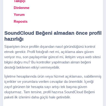
Takipçi
Dinlenme
Yorum
Reposts
SoundCloud Beğeni almadan önce profil
hazırlığı
Siparişten önce profilin dışarıdan nasıl göründüğünü kontrol
etmek gerekir. Profil fotoğrafı net mi, açıklama alanı güven
veriyor mu, son paylaşımlar güncel mi, iletişim veya web sitesi
bilgisi doğru mu? Bu kontroller yapılmadan alınan beğeni
desteği beklenen etkiyi vermeyebilir.
İşletme hesaplarında ürün veya hizmet açıklaması, sabitlenmiş
içerikler ve yorumlara verilen cevaplar da önemlidir. İçeriği
zayıf görünen bir hesapta sayı artışı tek başına güven
oluşturmaz. Tam tersine, profil hazırsa SoundCloud Beğeni
paketi ilk izlenimi daha güçlü hale getirebilir.