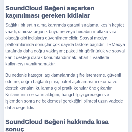
SoundCloud Beğeni seçerken
kaçınılması gereken iddialar
Sağlıklı bir satın alma kararında garanti sıralama, kesin keşfet
vaadi, sınırsız organik büyüme veya hesabın mutlaka viral
olacağı gibi iddialara güvenilmemelidir. Sosyal medya
platformlarında sonuçlar çok sayıda faktöre bağlıdır. TRMedya
tarafında daha doğru yaklaşım; paketi bir görünürlük ve sosyal
kanıt desteği olarak konumlandırmak, abartılı vaatlerle
kullanıcıyı yanıltmamaktır.
Bu nedenle kategori açıklamalarında şifre istememe, güvenli
ödeme, doğru bağlantı girişi, paket açıklamasını okuma ve
destek kanalını kullanma gibi pratik konular öne çıkarılır.
Kullanıcının ne satın aldığını, hangi bilgiyi gireceğini ve
işlemden sonra ne beklemesi gerektiğini bilmesi uzun vadede
daha değerlidir.
SoundCloud Beğeni hakkında kısa
sonuç