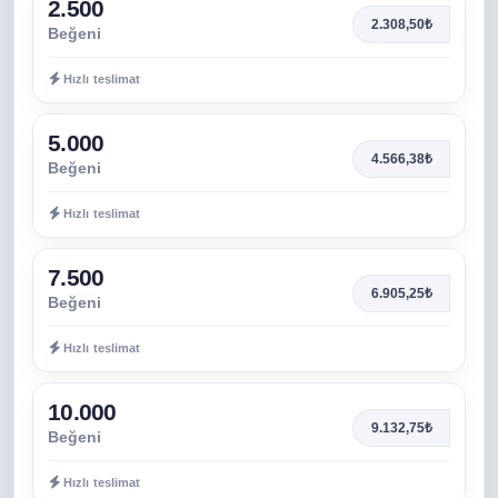
2.500
2.308,50₺
Beğeni
Hızlı teslimat
5.000
4.566,38₺
Beğeni
Hızlı teslimat
7.500
6.905,25₺
Beğeni
Hızlı teslimat
10.000
9.132,75₺
Beğeni
Hızlı teslimat