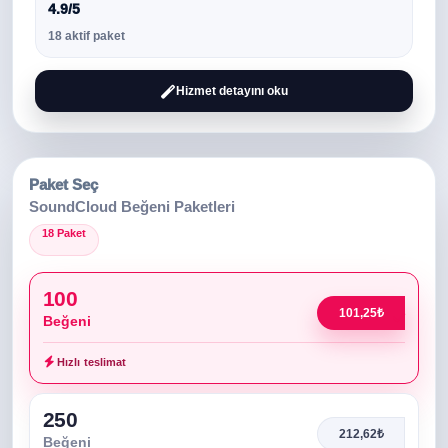
4.9/5
18 aktif paket
Hizmet detayını oku
Paket Seç
SoundCloud Beğeni Paketleri
18 Paket
100
101,25₺
Beğeni
Hızlı teslimat
250
212,62₺
Beğeni