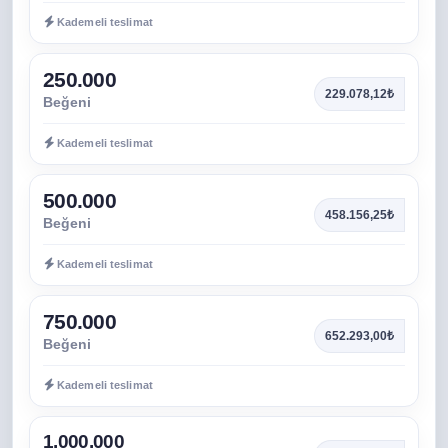
Kademeli teslimat
250.000
229.078,12₺
Beğeni
Kademeli teslimat
500.000
458.156,25₺
Beğeni
Kademeli teslimat
750.000
652.293,00₺
Beğeni
Kademeli teslimat
1.000.000