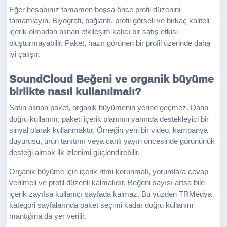
Eğer hesabınız tamamen boşsa önce profil düzenini
tamamlayın. Biyografi, bağlantı, profil görseli ve birkaç kaliteli
içerik olmadan alınan etkileşim kalıcı bir satış etkisi
oluşturmayabilir. Paket, hazır görünen bir profil üzerinde daha
iyi çalışır.
SoundCloud Beğeni ve organik büyüme
birlikte nasıl kullanılmalı?
Satın alınan paket, organik büyümenin yerine geçmez. Daha
doğru kullanım, paketi içerik planının yanında destekleyici bir
sinyal olarak kullanmaktır. Örneğin yeni bir video, kampanya
duyurusu, ürün tanıtımı veya canlı yayın öncesinde görünürlük
desteği almak ilk izlenimi güçlendirebilir.
Organik büyüme için içerik ritmi korunmalı, yorumlara cevap
verilmeli ve profil düzenli kalmalıdır. Beğeni sayısı artsa bile
içerik zayıfsa kullanıcı sayfada kalmaz. Bu yüzden TRMedya
kategori sayfalarında paket seçimi kadar doğru kullanım
mantığına da yer verilir.