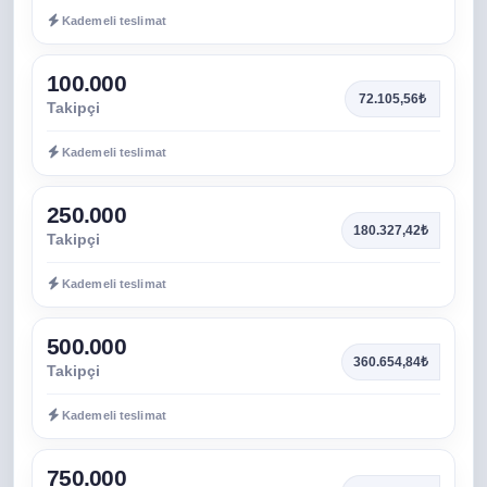
Kademeli teslimat
100.000
72.105,56₺
Takipçi
Kademeli teslimat
250.000
180.327,42₺
Takipçi
Kademeli teslimat
500.000
360.654,84₺
Takipçi
Kademeli teslimat
750.000