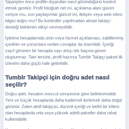
Siparişten önce profilin dışarıdan nasıl göründüğünü kontrol
etmek gerekir. Profil fotoğrafı net mi, açıklama alanı güven
veriyor mu, son paylaşımlar güncel mi, iletişim veya web sitesi
bilgisi doğru mu? Bu kontroller yapılmadan alınan takipçi
desteği beklenen etkiyi vermeyebilir.
İşletme hesaplarında ürün veya hizmet açıklaması, sabitlenmiş
içerikler ve yorumlara verilen cevaplar da önemlidir. İçeriği
zayıf görünen bir hesapta sayı artışı tek başına güven
oluşturmaz. Tam tersine, profil hazırsa Tumblr Takipçi paketi ilk
izlenimi daha güçlü hale getirebilir.
Tumblr Takipçi için doğru adet nasıl
seçilir?
Doğru adet, hesabın mevcut seviyesine göre belirlenmelidir.
Yeni ve küçük hesaplarda daha kademeli ilerlemek daha doğal
görünür. Zaten aktif takipçisi, düzenli içeriği ve belirli bir kitlesi
olan hesaplarda orta veya yüksek adetli paketler daha rahat
kullanılabilir.