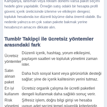
Kampanya, lansman veya reklam dönemi varsa paket seçimi
hedefe göre yapılabilir. Örneğin satış odaklı bir hesapta profil
güveni; içerik üreticisinde izlenme ve etkileşim dengesi;
topluluk hesabında ise düzenli büyüme daha önemli olabilir. Bu
nedenle yalnızca en çok satan pakete bakmak yerine
hesabınızın amacını dikkate alın.
Tumblr Takipçi ile ücretsiz yöntemler
arasındaki fark
Düzenli içerik, hashtag, yorum etkileşimi,
Ücretsiz
paylaşım saatleri ve topluluk yönetimi zaman
yöntemler
ister.
Satın
Daha hızlı sosyal kanıt veya görünürlük desteği
alınan
sağlar; yine de içerik kalitesinin yerini tutmaz.
paket
En iyi
Ücretsiz organik çalışma ile ücretli paketleri
kullanım
dengeli kullanmak daha sağlıklı sonuç verir.
Risk
Şifresiz işlem, doğru bilgi girişi ve hesaba
yönetimi
uygun adet seçimi temel güvenlik kriterleridir.