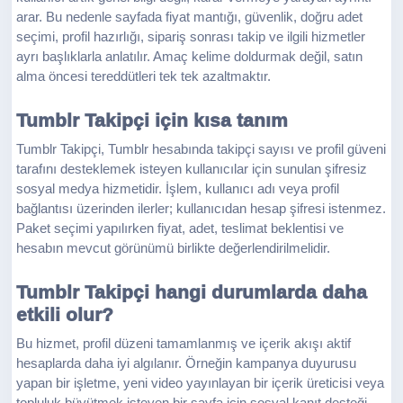
arar. Bu nedenle sayfada fiyat mantığı, güvenlik, doğru adet
seçimi, profil hazırlığı, sipariş sonrası takip ve ilgili hizmetler
ayrı başlıklarla anlatılır. Amaç kelime doldurmak değil, satın
alma öncesi tereddütleri tek tek azaltmaktır.
Tumblr Takipçi için kısa tanım
Tumblr Takipçi, Tumblr hesabında takipçi sayısı ve profil güveni
tarafını desteklemek isteyen kullanıcılar için sunulan şifresiz
sosyal medya hizmetidir. İşlem, kullanıcı adı veya profil
bağlantısı üzerinden ilerler; kullanıcıdan hesap şifresi istenmez.
Paket seçimi yapılırken fiyat, adet, teslimat beklentisi ve
hesabın mevcut görünümü birlikte değerlendirilmelidir.
Tumblr Takipçi hangi durumlarda daha
etkili olur?
Bu hizmet, profil düzeni tamamlanmış ve içerik akışı aktif
hesaplarda daha iyi algılanır. Örneğin kampanya duyurusu
yapan bir işletme, yeni video yayınlayan bir içerik üreticisi veya