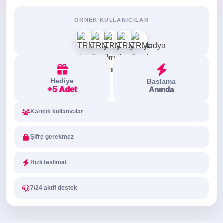
ÖRNEK KULLANICILAR
Hediye
Başlama
+5 Adet
Anında
Karışık kullanıcılar
Şifre gerekmez
Hızlı teslimat
7/24 aktif destek