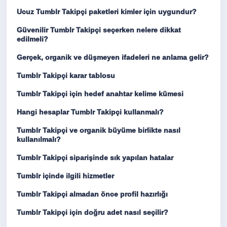
Ucuz Tumblr Takipçi paketleri kimler için uygundur?
Güvenilir Tumblr Takipçi seçerken nelere dikkat
edilmeli?
Gerçek, organik ve düşmeyen ifadeleri ne anlama gelir?
Tumblr Takipçi karar tablosu
Tumblr Takipçi için hedef anahtar kelime kümesi
Hangi hesaplar Tumblr Takipçi kullanmalı?
Tumblr Takipçi ve organik büyüme birlikte nasıl
kullanılmalı?
Tumblr Takipçi siparişinde sık yapılan hatalar
Tumblr içinde ilgili hizmetler
Tumblr Takipçi almadan önce profil hazırlığı
Tumblr Takipçi için doğru adet nasıl seçilir?