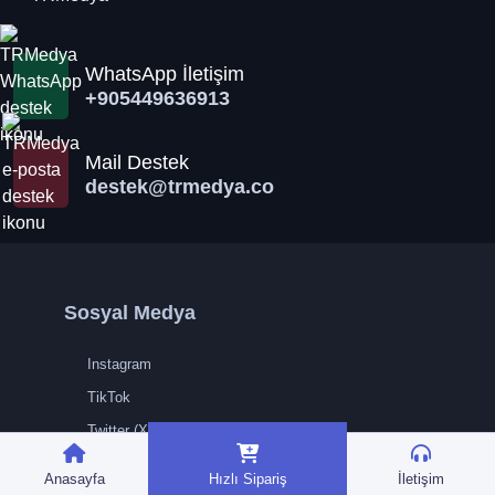
WhatsApp İletişim
+905449636913
Mail Destek
destek@trmedya.co
Sosyal Medya
Instagram
TikTok
Twitter (X)
YouTube
Anasayfa
Hızlı Sipariş
İletişim