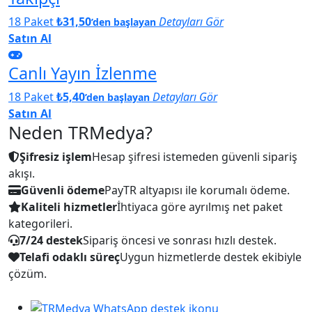
18 Paket
₺31,50
Detayları Gör
’den başlayan
Satın Al
Canlı Yayın İzlenme
18 Paket
₺5,40
Detayları Gör
’den başlayan
Satın Al
Neden TRMedya?
Şifresiz işlem
Hesap şifresi istemeden güvenli sipariş
akışı.
Güvenli ödeme
PayTR altyapısı ile korumalı ödeme.
Kaliteli hizmetler
İhtiyaca göre ayrılmış net paket
kategorileri.
7/24 destek
Sipariş öncesi ve sonrası hızlı destek.
Telafi odaklı süreç
Uygun hizmetlerde destek ekibiyle
çözüm.