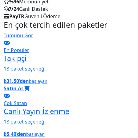
%96
Memnuniyet
7/24
Canlı Destek
PayTR
Güvenli Ödeme
En çok tercih edilen paketler
Tümünü Gör
En Popüler
Takipçi
18 paket seçeneği
₺31,50’den
başlayan
Satın Al
Çok Satan
Canlı Yayın İzlenme
18 paket seçeneği
₺5,40’den
başlayan