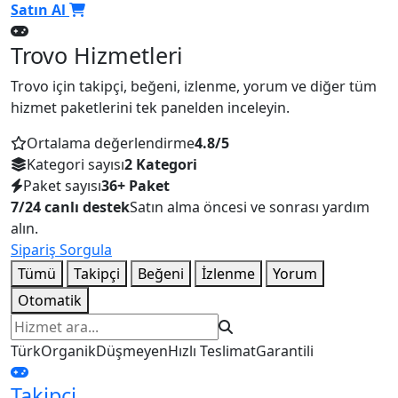
Satın Al
Trovo Hizmetleri
Trovo için takipçi, beğeni, izlenme, yorum ve diğer tüm
hizmet paketlerini tek panelden inceleyin.
Ortalama değerlendirme
4.8/5
Kategori sayısı
2 Kategori
Paket sayısı
36+ Paket
7/24 canlı destek
Satın alma öncesi ve sonrası yardım
alın.
Sipariş Sorgula
Tümü
Takipçi
Beğeni
İzlenme
Yorum
Otomatik
Hizmet ara
Türk
Organik
Düşmeyen
Hızlı Teslimat
Garantili
Takipçi