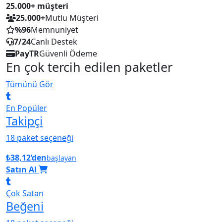
25.000+ müşteri
25.000+
Mutlu Müşteri
%96
Memnuniyet
7/24
Canlı Destek
PayTR
Güvenli Ödeme
En çok tercih edilen paketler
Tümünü Gör
En Popüler
Takipçi
18 paket seçeneği
₺38,12’den
başlayan
Satın Al
Çok Satan
Beğeni