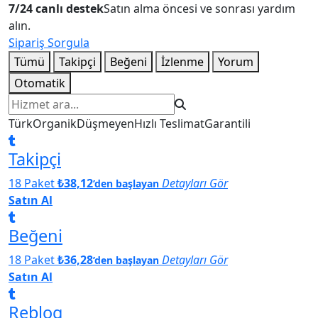
7/24 canlı destek
Satın alma öncesi ve sonrası yardım
alın.
Sipariş Sorgula
Tümü
Takipçi
Beğeni
İzlenme
Yorum
Otomatik
Hizmet ara
Türk
Organik
Düşmeyen
Hızlı Teslimat
Garantili
Takipçi
18 Paket
₺38,12
Detayları Gör
’den başlayan
Satın Al
Beğeni
18 Paket
₺36,28
Detayları Gör
’den başlayan
Satın Al
Reblog