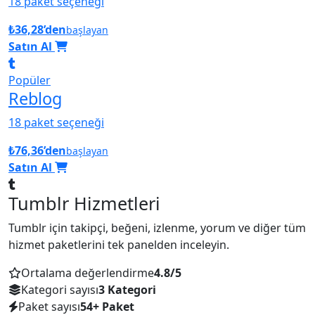
18 paket seçeneği
₺36,28’den
başlayan
Satın Al
Popüler
Reblog
18 paket seçeneği
₺76,36’den
başlayan
Satın Al
Tumblr Hizmetleri
Tumblr için takipçi, beğeni, izlenme, yorum ve diğer tüm
hizmet paketlerini tek panelden inceleyin.
Ortalama değerlendirme
4.8/5
Kategori sayısı
3 Kategori
Paket sayısı
54+ Paket