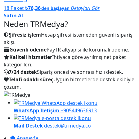
18 Paket
₺76,36
Detayları Gör
’den başlayan
Satın Al
Neden TRMedya?
Şifresiz işlem
Hesap şifresi istemeden güvenli sipariş
akışı.
Güvenli ödeme
PayTR altyapısı ile korumalı ödeme.
Kaliteli hizmetler
İhtiyaca göre ayrılmış net paket
kategorileri.
7/24 destek
Sipariş öncesi ve sonrası hızlı destek.
Telafi odaklı süreç
Uygun hizmetlerde destek ekibiyle
çözüm.
WhatsApp İletişim
+905449636913
Mail Destek
destek@trmedya.co
Anasayfa