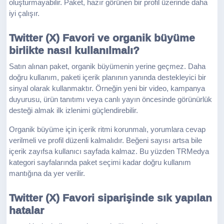
oluşturmayabilir. Paket, hazır görünen bir profil üzerinde daha
iyi çalışır.
Twitter (X) Favori ve organik büyüme
birlikte nasıl kullanılmalı?
Satın alınan paket, organik büyümenin yerine geçmez. Daha
doğru kullanım, paketi içerik planının yanında destekleyici bir
sinyal olarak kullanmaktır. Örneğin yeni bir video, kampanya
duyurusu, ürün tanıtımı veya canlı yayın öncesinde görünürlük
desteği almak ilk izlenimi güçlendirebilir.
Organik büyüme için içerik ritmi korunmalı, yorumlara cevap
verilmeli ve profil düzenli kalmalıdır. Beğeni sayısı artsa bile
içerik zayıfsa kullanıcı sayfada kalmaz. Bu yüzden TRMedya
kategori sayfalarında paket seçimi kadar doğru kullanım
mantığına da yer verilir.
Twitter (X) Favori siparişinde sık yapılan
hatalar