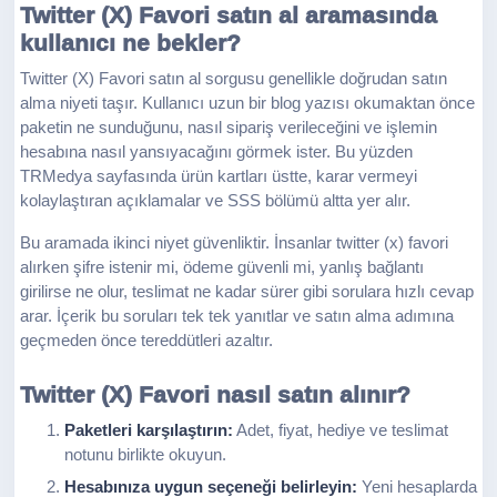
Twitter (X) Favori satın al aramasında
kullanıcı ne bekler?
Twitter (X) Favori satın al sorgusu genellikle doğrudan satın
alma niyeti taşır. Kullanıcı uzun bir blog yazısı okumaktan önce
paketin ne sunduğunu, nasıl sipariş verileceğini ve işlemin
hesabına nasıl yansıyacağını görmek ister. Bu yüzden
TRMedya sayfasında ürün kartları üstte, karar vermeyi
kolaylaştıran açıklamalar ve SSS bölümü altta yer alır.
Bu aramada ikinci niyet güvenliktir. İnsanlar twitter (x) favori
alırken şifre istenir mi, ödeme güvenli mi, yanlış bağlantı
girilirse ne olur, teslimat ne kadar sürer gibi sorulara hızlı cevap
arar. İçerik bu soruları tek tek yanıtlar ve satın alma adımına
geçmeden önce tereddütleri azaltır.
Twitter (X) Favori nasıl satın alınır?
Paketleri karşılaştırın:
Adet, fiyat, hediye ve teslimat
notunu birlikte okuyun.
Hesabınıza uygun seçeneği belirleyin:
Yeni hesaplarda