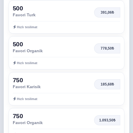
500
391,06₺
Favori Turk
Hızlı teslimat
500
778,50₺
Favori Organik
Hızlı teslimat
750
185,68₺
Favori Karisik
Hızlı teslimat
750
1.093,50₺
Favori Organik