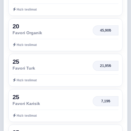
Hızlı teslimat
20
45,90₺
Favori Organik
Hızlı teslimat
25
21,95₺
Favori Turk
Hızlı teslimat
25
7,19₺
Favori Karisik
Hızlı teslimat