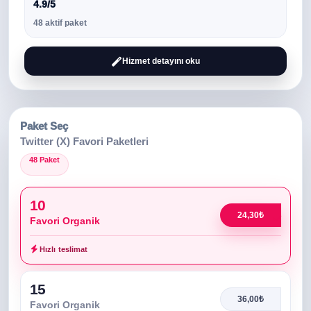
4.9/5
48 aktif paket
Hizmet detayını oku
Paket Seç
Twitter (X) Favori Paketleri
48 Paket
10
24,30₺
Favori Organik
Hızlı teslimat
15
36,00₺
Favori Organik