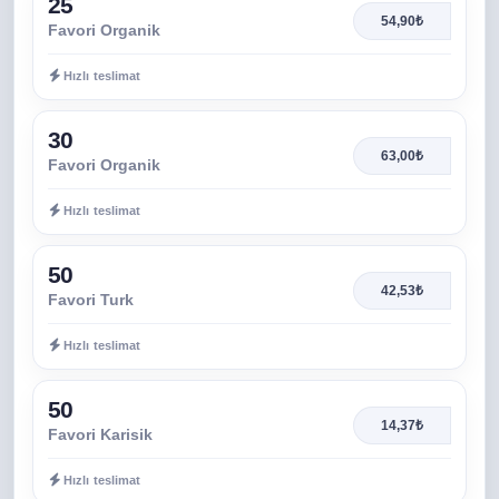
25
54,90₺
Favori Organik
Hızlı teslimat
30
63,00₺
Favori Organik
Hızlı teslimat
50
42,53₺
Favori Turk
Hızlı teslimat
50
14,37₺
Favori Karisik
Hızlı teslimat