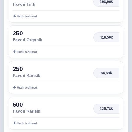
198,96₺
Favori Turk
Hızlı teslimat
250
418,50₺
Favori Organik
Hızlı teslimat
250
64,68₺
Favori Karisik
Hızlı teslimat
500
125,78₺
Favori Karisik
Hızlı teslimat