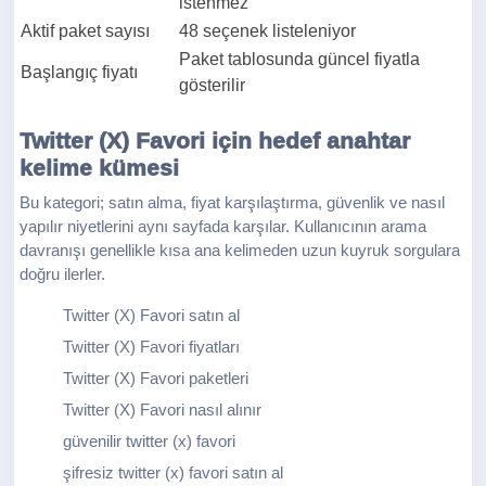
istenmez
Aktif paket sayısı
48 seçenek listeleniyor
Paket tablosunda güncel fiyatla
Başlangıç fiyatı
gösterilir
Twitter (X) Favori için hedef anahtar
kelime kümesi
Bu kategori; satın alma, fiyat karşılaştırma, güvenlik ve nasıl
yapılır niyetlerini aynı sayfada karşılar. Kullanıcının arama
davranışı genellikle kısa ana kelimeden uzun kuyruk sorgulara
doğru ilerler.
Twitter (X) Favori satın al
Twitter (X) Favori fiyatları
Twitter (X) Favori paketleri
Twitter (X) Favori nasıl alınır
güvenilir twitter (x) favori
şifresiz twitter (x) favori satın al