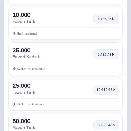
10.000
6.798,95₺
Favori Turk
Hızlı teslimat
25.000
5.426,49₺
Favori Karisik
Kademeli teslimat
25.000
16.616,62₺
Favori Turk
Kademeli teslimat
50.000
32.629,49₺
Favori Turk