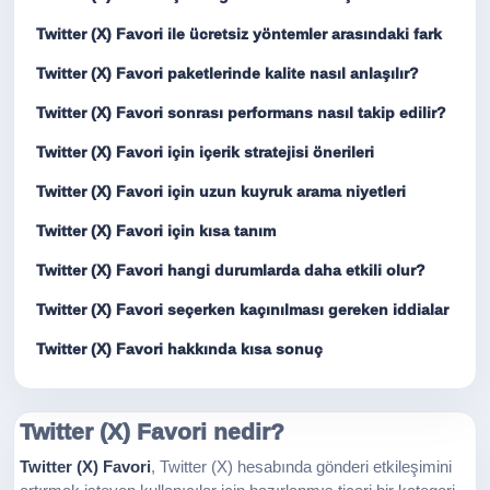
Twitter (X) Favori ile ücretsiz yöntemler arasındaki fark
Twitter (X) Favori paketlerinde kalite nasıl anlaşılır?
Twitter (X) Favori sonrası performans nasıl takip edilir?
Twitter (X) Favori için içerik stratejisi önerileri
Twitter (X) Favori için uzun kuyruk arama niyetleri
Twitter (X) Favori için kısa tanım
Twitter (X) Favori hangi durumlarda daha etkili olur?
Twitter (X) Favori seçerken kaçınılması gereken iddialar
Twitter (X) Favori hakkında kısa sonuç
Twitter (X) Favori nedir?
Twitter (X) Favori
, Twitter (X) hesabında gönderi etkileşimini