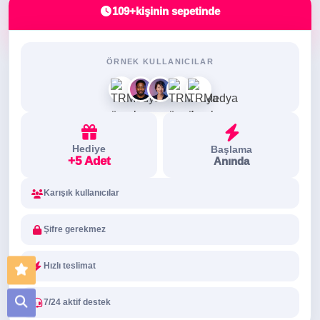
109+
kişinin sepetinde
ÖRNEK KULLANICILAR
Hediye
Başlama
+5 Adet
Anında
Karışık kullanıcılar
Şifre gerekmez
Hızlı teslimat
7/24 aktif destek