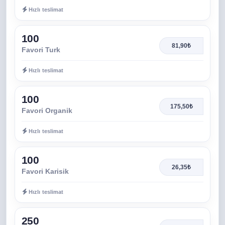
Hızlı teslimat
100
81,90₺
Favori Turk
Hızlı teslimat
100
175,50₺
Favori Organik
Hızlı teslimat
100
26,35₺
Favori Karisik
Hızlı teslimat
250