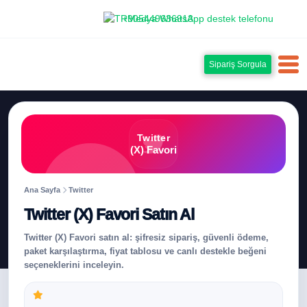
+905449636913
Sipariş Sorgula
Twitter
(X) Favori
Ana Sayfa
Twitter
Twitter (X) Favori Satın Al
Twitter (X) Favori satın al: şifresiz sipariş, güvenli ödeme,
paket karşılaştırma, fiyat tablosu ve canlı destekle beğeni
seçeneklerini inceleyin.