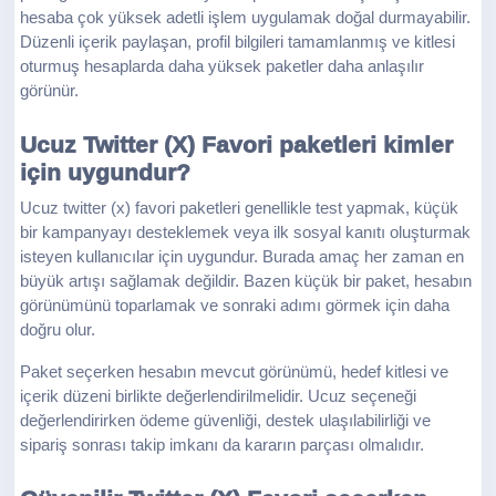
hesaba çok yüksek adetli işlem uygulamak doğal durmayabilir.
Düzenli içerik paylaşan, profil bilgileri tamamlanmış ve kitlesi
oturmuş hesaplarda daha yüksek paketler daha anlaşılır
görünür.
Ucuz Twitter (X) Favori paketleri kimler
için uygundur?
Ucuz twitter (x) favori paketleri genellikle test yapmak, küçük
bir kampanyayı desteklemek veya ilk sosyal kanıtı oluşturmak
isteyen kullanıcılar için uygundur. Burada amaç her zaman en
büyük artışı sağlamak değildir. Bazen küçük bir paket, hesabın
görünümünü toparlamak ve sonraki adımı görmek için daha
doğru olur.
Paket seçerken hesabın mevcut görünümü, hedef kitlesi ve
içerik düzeni birlikte değerlendirilmelidir. Ucuz seçeneği
değerlendirirken ödeme güvenliği, destek ulaşılabilirliği ve
sipariş sonrası takip imkanı da kararın parçası olmalıdır.